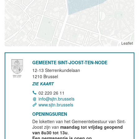
Leaflet
GEMEENTE SINT-JOOST-TEN-NODE
12-13 Sterrenkundelaan
1210
Brussel
ZIE KAART
02 220 26 11
info@sjtn.brussels
www.sjtn.brussels
OPENINGSUREN
De loketten van het Gemeentebestuur van Sint-
Joost zijn van
maandag tot vrijdag geopend
van 8u30 tot 13u
.
Een permanentie is open op