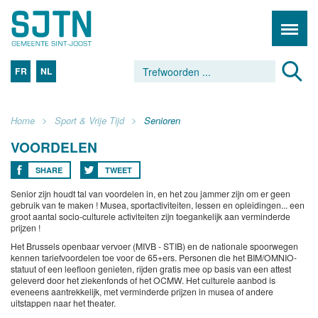
FR
NL
Home
Sport & Vrije Tijd
Senioren
VOORDELEN
SHARE
TWEET
Senior zijn houdt tal van voordelen in, en het zou jammer zijn om er geen
gebruik van te maken ! Musea, sportactiviteiten, lessen en opleidingen... een
groot aantal socio-culturele activiteiten zijn toegankelijk aan verminderde
prijzen !
Het Brussels openbaar vervoer (MIVB - STIB) en de nationale spoorwegen
kennen tariefvoordelen toe voor de 65+ers. Personen die het BIM/OMNIO-
statuut of een leefloon genieten, rijden gratis mee op basis van een attest
geleverd door het ziekenfonds of het OCMW. Het culturele aanbod is
eveneens aantrekkelijk, met verminderde prijzen in musea of andere
uitstappen naar het theater.