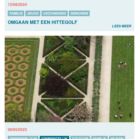
12/08/2024
FAMILIE
JEUGD
GEZONDHEID
SENIOREN
OMGAAN MET EEN HITTEGOLF
LEES MEER
08/05/2023
DIERENWELZIJN
GEMEENTELIJK
CULTUUR
FAMILIE
WIJKEN