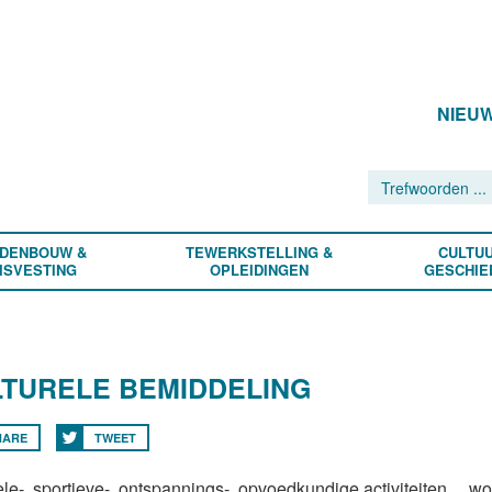
NIEU
DENBOUW &
TEWERKSTELLING &
CULTUU
ISVESTING
OPLEIDINGEN
GESCHIE
TURELE BEMIDDELING
HARE
TWEET
ele-, sportieve-, ontspannings-, opvoedkundige activiteiten,... 