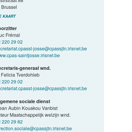
strstraat 88
Brussel
E KAART
orzitter
Luc Frémal
 220 29 02
cretariat.cpasst-josse@cpassjtn.irisnet.be
w.cpas-saintjosse.irisnet.be
cretaris-generaal wnd.
Felicia Tverdohleb
 220 29 02
cretariat.cpasst-josse@cpassjtn.irisnet.be
gemene sociale dienst
Jean Aubin Kouakou Vanbist
teur Maatschappelijk welzijn wnd.
 220 29 82
rection.sociale@cpassjtn.irisnet.be