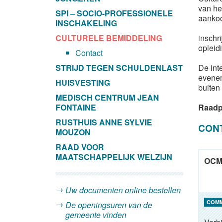
van he
SPI – SOCIO-PROFESSIONELE
aankoo
INSCHAKELING
CULTURELE BEMIDDELING
inschr
opleid
Contact
STRIJD TEGEN SCHULDENLAST
De int
evenem
HUISVESTING
buiten
MEDISCH CENTRUM JEAN
FONTAINE
Raadp
RUSTHUIS ANNE SYLVIE
CON
MOUZON
RAAD VOOR
MAATSCHAPPELIJK WELZIJN
OCMW
Uw documenten online bestellen
COM
De openingsuren van de
gemeente vinden