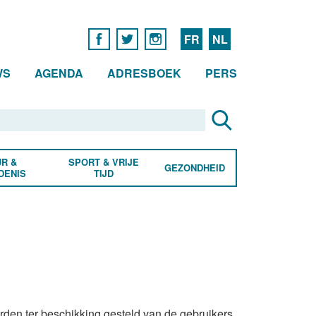
FR
NL
WS
AGENDA
ADRESBOEK
PERS
R &
SPORT & VRIJE
GEZONDHEID
DENIS
TIJD
worden ter beschikking gesteld van de gebruikers