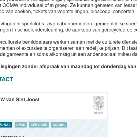
t OCMW individueel of in groep. Ze kunnen genieten van lesse
p van boeken, tickets van voorstellingen, bioscoop, concerten, 
ijvingen in sportclubs, zwemabonnementen, gemeentelijke speel
ingen in schoolondersteuning, de aankoop van gerecycleerde c
erculturele bemiddelaars werken samen met de culturele dienst
enten of excursies te organiseren aan redelijke prijzen. Dit la
 de gemeente en soms afkomstig uit een ander sociaal milieu da
legingen zonder afspraak van maandag tot donderdag van 
TACT
 van Sint Joost
MUNAL
CPAS
SERVICES
SOCIAL