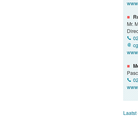
www.
R
Mr. 
Direc
02
cg
www.
M
Pasc
02
www.
Laatst