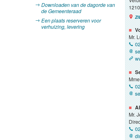
Verbi
Downloaden van de dagorde van
1210
de Gemeenteraad
ZI
Een plaats reserveren voor
verhuizing, levering
Vo
Mr. 
02
se
ww
Se
Mme 
02
se
Al
Mr. 
Direc
02
di