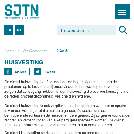
FR
NL
Home
De Gemeente
OCMW
HUISVESTING
SHARE
TWEET
De dienst huisvesting heeft tot doel om de begunstigden te helpen de
problemen op te lossen die zij ondervinden in hun woning en ervoor te
zorgen dat ze toegang hebben tot een huisvesting die overeenkomstig is met
de regels omtrent gezondheid, veiligheid en hygiëne.
De dienst huisvesting is ook verplicht om te bemiddelen wanneer er sprake
is van een vijandige relatie met de eigenaar. Ze spelen dus een
bemiddelende rol tussen de huurder en de eigenaar. Zij zorgen ervoor dat de
rechten en verplichtingen van elke partij gerespecteerd worden. De dienst
tracht de gebruikers tevens te ondersteunen in hun energiebeheer.
De dienst Huisvesting werkt samen met andere externe organismen