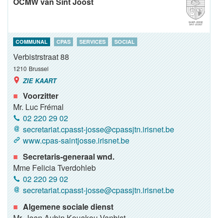
OCMW van Sint Joost
COMMUNAL
CPAS
SERVICES
SOCIAL
Verbistrstraat 88
1210
Brussel
ZIE KAART
Voorzitter
Mr. Luc Frémal
02 220 29 02
secretariat.cpasst-josse@cpassjtn.irisnet.be
www.cpas-saintjosse.irisnet.be
Secretaris-generaal wnd.
Mme Felicia Tverdohleb
02 220 29 02
secretariat.cpasst-josse@cpassjtn.irisnet.be
Algemene sociale dienst
Mr. Jean Aubin Kouakou Vanbist