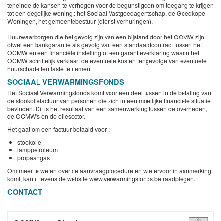
teneinde de kansen te verhogen voor de begunstigden om toegang te krijgen
tot een degelijke woning : het Sociaal Vastgoedagentschap, de Goedkope
Woningen, het gemeentebestuur (dienst verhuringen).
Huurwaarborgen die het gevolg zijn van een bijstand door het OCMW zijn
ofwel een bankgarantie als gevolg van een standaardcontract tussen het
OCMW en een financiële instelling of een garantieverklaring waarin het
OCMW schriftelijk verklaart de eventuele kosten tengevolge van eventuele
huurschade ten laste te nemen.
SOCIAAL VERWARMINGSFONDS
Het Sociaal Verwarmingsfonds komt voor een deel tussen in de betaling van
de stookoliefactuur van personen die zich in een moeilijke financiële situatie
bevinden. Dit is het resultaat van een samenwerking tussen de overheden,
de OCMW's en de oliesector.
Het gaat om een factuur betaald voor :
stookolie
lamppetroleum
propaangas
Om meer te weten over de aanvraagprocedure en wie ervoor in aanmerking
komt, kan u tevens de website
www.verwarmingsfonds.be
raadplegen.
CONTACT