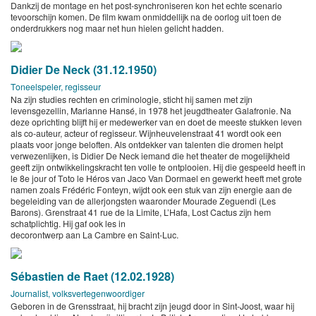
Dankzij de montage en het post-synchroniseren kon het echte scenario
tevoorschijn komen. De film kwam onmiddellijk na de oorlog uit toen de
onderdrukkers nog maar net hun hielen gelicht hadden.
Didier De Neck (31.12.1950)
Toneelspeler, regisseur
Na zijn studies rechten en criminologie, sticht hij samen met zijn
levensgezellin, Marianne Hansé, in 1978 het jeugdtheater Galafronie. Na
deze oprichting blijft hij er medewerker van en doet de meeste stukken leven
als co-auteur, acteur of regisseur. Wijnheuvelenstraat 41 wordt ook een
plaats voor jonge beloften. Als ontdekker van talenten die dromen helpt
verwezenlijken, is Didier De Neck iemand die het theater de mogelijkheid
geeft zijn ontwikkelingskracht ten volle te ontplooien. Hij die gespeeld heeft in
le 8e jour of Toto le Héros van Jaco Van Dormael en gewerkt heeft met grote
namen zoals Frédéric Fonteyn, wijdt ook een stuk van zijn energie aan de
begeleiding van de allerjongsten waaronder Mourade Zeguendi (Les
Barons). Grenstraat 41 rue de la Limite, L’Hafa, Lost Cactus zijn hem
schatplichtig. Hij gaf ook les in
decorontwerp aan La Cambre en Saint-Luc.
Sébastien de Raet (12.02.1928)
Journalist, volksvertegenwoordiger
Geboren in de Grensstraat, hij bracht zijn jeugd door in Sint-Joost, waar hij