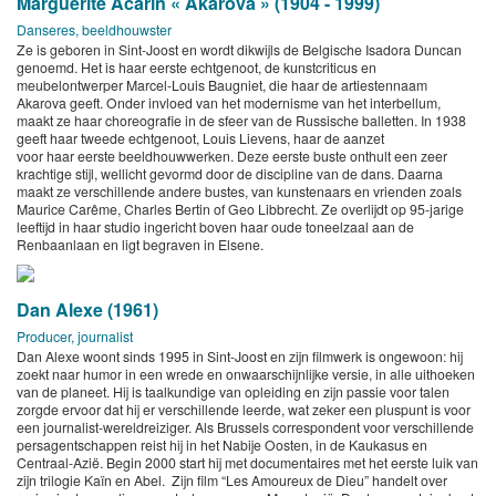
Marguerite Acarin « Akarova » (1904 - 1999)
Danseres, beeldhouwster
Ze is geboren in Sint-Joost en wordt dikwijls de Belgische Isadora Duncan
genoemd. Het is haar eerste echtgenoot, de kunstcriticus en
meubelontwerper Marcel-Louis Baugniet, die haar de artiestennaam
Akarova geeft. Onder invloed van het modernisme van het interbellum,
maakt ze haar choreografie in de sfeer van de Russische balletten. In 1938
geeft haar tweede echtgenoot, Louis Lievens, haar de aanzet
voor haar eerste beeldhouwwerken. Deze eerste buste onthult een zeer
krachtige stijl, wellicht gevormd door de discipline van de dans. Daarna
maakt ze verschillende andere bustes, van kunstenaars en vrienden zoals
Maurice Carême, Charles Bertin of Geo Libbrecht. Ze overlijdt op 95-jarige
leeftijd in haar studio ingericht boven haar oude toneelzaal aan de
Renbaanlaan en ligt begraven in Elsene.
Dan Alexe (1961)
Producer, journalist
Dan Alexe woont sinds 1995 in Sint-Joost en zijn filmwerk is ongewoon: hij
zoekt naar humor in een wrede en onwaarschijnlijke versie, in alle uithoeken
van de planeet. Hij is taalkundige van opleiding en zijn passie voor talen
zorgde ervoor dat hij er verschillende leerde, wat zeker een pluspunt is voor
een journalist-wereldreiziger. Als Brussels correspondent voor verschillende
persagentschappen reist hij in het Nabije Oosten, in de Kaukasus en
Centraal-Azië. Begin 2000 start hij met documentaires met het eerste luik van
zijn trilogie Kaïn en Abel. Zijn film “Les Amoureux de Dieu” handelt over