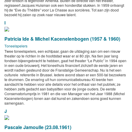
zeer kritisch is tegenover Amerika. Buiten de directie van het theater,
regisseert Jacques Huisman ook een honderdtal stukken. In 1959 ontvangt
hij de “Eve du Théâtre” voor La Chasse aux sorcières. Tot aan zijn dood
bezoekt hij zalen op zoek naar nieuwe talent.
I
Patricia Ide & Michel Kacenelenbogen (1957 & 1960)
Toneelspelers
Twee toneelspelers, een echtpaar, gaan de uitdaging aan om een nieuw
theater op te richten in de hoofdstad waar er al 80 zijn. Na tien jaar lang
fondsen bijeengebracht te hebben, gaat het theater “Le Public” in 1994 open
in een oude brouwerij. Het toneelhuis financiert zichzelf de eerste jaren en
wordt nadien gesteund door de Franstalige Gemeenschap. Nu is het een
culturele referentie in Brussel. Iedere avond staan er een 500-tal bezoekers
te drummen. De ervaring uit hun communicatiebureau KI leerde hen
aandacht te hebben voor alle details voor het onthaal van het publiek; ze
hebben zelfs gedacht aan babysitten voor de jonge ouders. De eerste
Conservatoriumprijs in 1981 en die van Manager van het Jaar 1988 (Michel
Kacenelenbogen) tonen aan dat kunst en zakendoen soms goed kunnen
samengaan.
J
Pascale Jamoulle (23.08.1961)