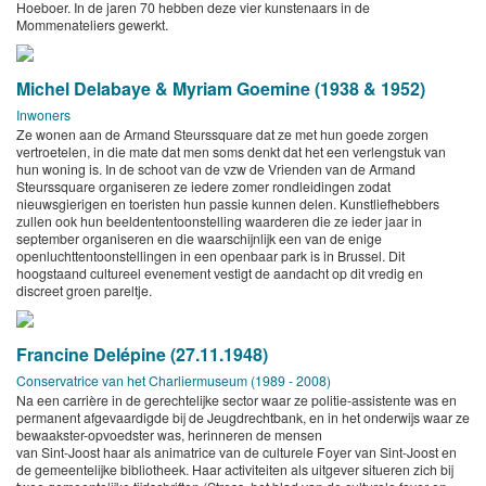
Hoeboer. In de jaren 70 hebben deze vier kunstenaars in de
Mommenateliers gewerkt.
Michel Delabaye & Myriam Goemine (1938 & 1952)
Inwoners
Ze wonen aan de Armand Steurssquare dat ze met hun goede zorgen
vertroetelen, in die mate dat men soms denkt dat het een verlengstuk van
hun woning is. In de schoot van de vzw de Vrienden van de Armand
Steurssquare organiseren ze iedere zomer rondleidingen zodat
nieuwsgierigen en toeristen hun passie kunnen delen. Kunstliefhebbers
zullen ook hun beeldententoonstelling waarderen die ze ieder jaar in
september organiseren en die waarschijnlijk een van de enige
openluchttentoonstellingen in een openbaar park is in Brussel. Dit
hoogstaand cultureel evenement vestigt de aandacht op dit vredig en
discreet groen pareltje.
Francine Delépine (27.11.1948)
Conservatrice van het Charliermuseum (1989 - 2008)
Na een carrière in de gerechtelijke sector waar ze politie-assistente was en
permanent afgevaardigde bij de Jeugdrechtbank, en in het onderwijs waar ze
bewaakster-opvoedster was, herinneren de mensen
van Sint-Joost haar als animatrice van de culturele Foyer van Sint-Joost en
de gemeentelijke bibliotheek. Haar activiteiten als uitgever situeren zich bij