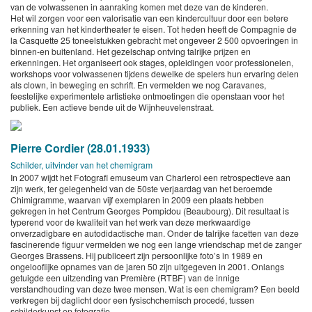
van de volwassenen in aanraking komen met deze van de kinderen.
Het wil zorgen voor een valorisatie van een kindercultuur door een betere
erkenning van het kindertheater te eisen. Tot heden heeft de Compagnie de
la Casquette 25 toneelstukken gebracht met ongeveer 2 500 opvoeringen in
binnen-en buitenland. Het gezelschap ontving talrijke prijzen en
erkenningen. Het organiseert ook stages, opleidingen voor professionelen,
workshops voor volwassenen tijdens dewelke de spelers hun ervaring delen
als clown, in beweging en schrift. En vermelden we nog Caravanes,
feestelijke experimentele artistieke ontmoetingen die openstaan voor het
publiek. Een actieve bende uit de Wijnheuvelenstraat.
Pierre Cordier (28.01.1933)
Schilder, uitvinder van het chemigram
In 2007 wijdt het Fotografi emuseum van Charleroi een retrospectieve aan
zijn werk, ter gelegenheid van de 50ste verjaardag van het beroemde
Chimigramme, waarvan vijf exemplaren in 2009 een plaats hebben
gekregen in het Centrum Georges Pompidou (Beaubourg). Dit resultaat is
typerend voor de kwaliteit van het werk van deze merkwaardige
onverzadigbare en autodidactische man. Onder de talrijke facetten van deze
fascinerende figuur vermelden we nog een lange vriendschap met de zanger
Georges Brassens. Hij publiceert zijn persoonlijke foto’s in 1989 en
ongelooflijke opnames van de jaren 50 zijn uitgegeven in 2001. Onlangs
getuigde een uitzending van Première (RTBF) van de innige
verstandhouding van deze twee mensen. Wat is een chemigram? Een beeld
verkregen bij daglicht door een fysischchemisch procedé, tussen
schilderkunst en fotografie.