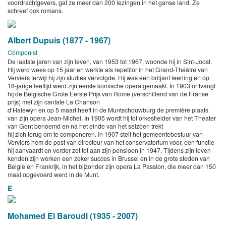
voordrachtgevers, gaf ze meer dan 200 lezingen in het ganse land. Ze
schreef ook romans.
Albert Dupuis (1877 - 1967)
Componist
De laatste jaren van zijn leven, van 1953 tot 1967, woonde hij in Sint-Joost.
Hij werd wees op 15 jaar en werkte als repetitor in het Grand-Théâtre van
Verviers terwijl hij zijn studies vervolgde. Hij was een briljant leerling en op
18-jarige leeftijd werd zijn eerste komische opera gemaakt. In 1903 ontvangt
hij de Belgische Grote Eerste Prijs van Rome (verschillend van de Franse
prijs) met zijn cantate La Chanson
d’Halewyn en op 5 maart heeft in de Muntschouwburg de première plaats
van zijn opera Jean-Michel. In 1905 wordt hij tot orkestleider van het Theater
van Gent benoemd en na het einde van het seizoen trekt
hij zich terug om te componeren. In 1907 stelt het gemeentebestuur van
Verviers hem de post van directeur van het conservatorium voor, een functie
hij aanvaardt en verder zet tot aan zijn pensioen in 1947. Tijdens zijn leven
kenden zijn werken een zeker succes in Brussel en in de grote steden van
België en Frankrijk, in het bijzonder zijn opera La Passion, die meer dan 150
maal opgevoerd werd in de Munt.
E
Mohamed El Baroudi (1935 - 2007)