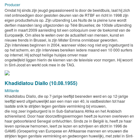
Producer
Omdat hij sinds zijn jeugd gepassioneerd is door de beeldbuis, laat hij zich
niet ontmoedigen door gesloten deuren van de RTBF en richt in 1998 zijn
eigen productiehuis op. Zijn uitzending Les Nuits de la pleine lune wordt
dertien maanden lang uitgezonden op Télé Bruxelles; de 100ste uitzending
geeft in maart 2009 aanleiding tot een colloquium over de toekomst van de
Europawijk. Om alles te weten over de actualiteit van mensen, kunst en
nieuwe trends in Brussel, is zijn Mister Emma onmisbaar geworden.
Zijn interviews beginnen in 2004, wanneer video nog niet erg ingeburgerd is
op het scherm, en zijn interviews bereiken iedere maand een 10 000 surfers
op internet. Hij schopt heilige huisjes omver maar
ongetwijfeld liggen hierin de kiemen van de televisie voor morgen. Hij woont
in Sint-Joost en werkt ook mee in de TAG.
Khadidiatou Diallo (10.08.1955)
Militante
Khadidiatou Diallo, die op 7-jarige leeftijd besneden werd en op 12-jarige
leeftijd werd uitgehuwelijkt aan een man van 40, is vastbesloten tot haar
laatste snik te strijden tegen genitale verminking bij vrouwen,
die nog zeer ingeburgerd is in Sub-Sahariaans Afrika en het Arabisch
schiereiland. Door haar doorzettingsvermogen heeft ze kunnen overleven en
haar geboorteland Senegal ontvluchten. Sinds ze in België is, heeft ze haar
leven opnieuw hernomen, leert ze lezen en schrijven en sticht in 1996 de
GAMS (Groepering van Europese en Afrikaanse mannen en vrouwen die
strijden tegen genitale verminking en gedwongen huwelijk), met zetel in Sint-