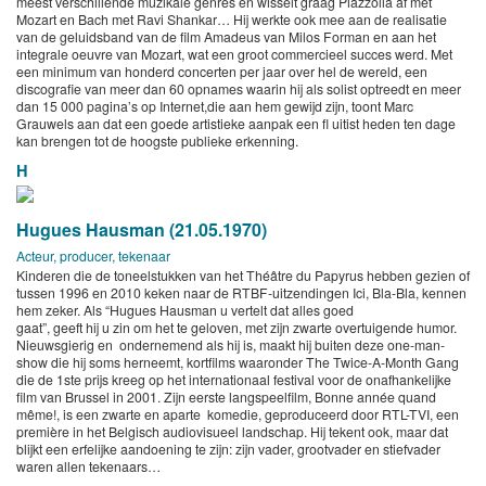
meest verschillende muzikale genres en wisselt graag Piazzolla af met
Mozart en Bach met Ravi Shankar… Hij werkte ook mee aan de realisatie
van de geluidsband van de film Amadeus van Milos Forman en aan het
integrale oeuvre van Mozart, wat een groot commercieel succes werd. Met
een minimum van honderd concerten per jaar over hel de wereld, een
discografie van meer dan 60 opnames waarin hij als solist optreedt en meer
dan 15 000 pagina’s op Internet,die aan hem gewijd zijn, toont Marc
Grauwels aan dat een goede artistieke aanpak een fl uitist heden ten dage
kan brengen tot de hoogste publieke erkenning.
H
Hugues Hausman (21.05.1970)
Acteur, producer, tekenaar
Kinderen die de toneelstukken van het Théâtre du Papyrus hebben gezien of
tussen 1996 en 2010 keken naar de RTBF-uitzendingen Ici, Bla-Bla, kennen
hem zeker. Als “Hugues Hausman u vertelt dat alles goed
gaat”, geeft hij u zin om het te geloven, met zijn zwarte overtuigende humor.
Nieuwsgierig en ondernemend als hij is, maakt hij buiten deze one-man-
show die hij soms herneemt, kortfilms waaronder The Twice-A-Month Gang
die de 1ste prijs kreeg op het internationaal festival voor de onafhankelijke
film van Brussel in 2001. Zijn eerste langspeelfilm, Bonne année quand
même!, is een zwarte en aparte komedie, geproduceerd door RTL-TVI, een
première in het Belgisch audiovisueel landschap. Hij tekent ook, maar dat
blijkt een erfelijke aandoening te zijn: zijn vader, grootvader en stiefvader
waren allen tekenaars…