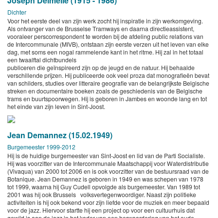
Joseph Delmelle (1915 - 1986)
Dichter
Voor het eerste deel van zijn werk zocht hij inspiratie in zijn werkomgeving.
Als ontvanger van de Brusselse Tramways en daarna directieassistent,
vooraleer perscorrespondent te worden bij de afdeling public relations van
de Intercommunale (MIVB), ontstaan zijn eerste verzen uit het leven van elke
dag, met soms een nogal rammelende kant in het ritme. Hij zal in het totaal
een twaalftal dichtbundels
publiceren die geïnspireerd zijn op de jeugd en de natuur. Hij behaalde
verschillende prijzen. Hij publiceerde ook veel proza dat monografieën bevat
van schilders, studies over litteraire geografie van de belangrijkste Belgische
streken en documentaire boeken zoals de geschiedenis van de Belgische
trams en buurtspoorwegen. Hij is geboren in Jambes en woonde lang en tot
het einde van zijn leven in Sint-Joost.
Jean Demannez (15.02.1949)
Burgemeester
1999-2012
Hij is de huidige burgemeester van Sint-Joost en lid van de Parti Socialiste.
Hij was voorzitter van de Intercommunale Maatschappij voor Waterdistributie
(Vivaqua) van 2000 tot 2006 en is ook voorzitter van de bestuursraad van de
Botanique. Jean Demannez is geboren in 1949 en was schepen van 1978
tot 1999, waarna hij Guy Cudell opvolgde als burgemeester. Van 1989 tot
2001 was hij ook Brussels volksvertegenwoordiger. Naast zijn politieke
activiteiten is hij ook bekend voor zijn liefde voor de muziek en meer bepaald
voor de jazz. Hiervoor startte hij een project op voor een cultuurhuis dat
gewijd is aan de jazz in het kader van een herwaardering van het oude