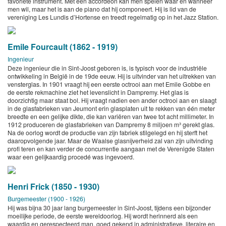
favoriete instrument. Met een accordeon kan men spelen waar en wanneer
men wil, maar het is aan de piano dat hij componeert. Hij is lid van de
vereniging Les Lundis d’Hortense en treedt regelmatig op in het Jazz Station.
Emile Fourcault (1862 - 1919)
Ingenieur
Deze ingenieur die in Sint-Joost geboren is, is typisch voor de industriële
ontwikkeling in België in de 19de eeuw. Hij is uitvinder van het uitrekken van
vensterglas. In 1901 vraagt hij een eerste octrooi aan met Emile Gobbe en
de eerste rekmachine ziet het levenslicht in Dampremy. Het glas is
doorzichtig maar staat bol. Hij vraagt nadien een ander octrooi aan en slaagt
in de glasfabrieken van Jeumont erin glasplaten uit te rekken van één meter
breedte en een gelijke dikte, die kan variëren van twee tot acht millimeter. In
1912 produceren de glasfabrieken van Dampremy 8 miljoen m³ gerekt glas.
Na de oorlog wordt de productie van zijn fabriek stilgelegd en hij sterft het
daaropvolgende jaar. Maar de Waalse glasnijverheid zal van zijn uitvinding
profi teren en kan verder de concurrentie aangaan met de Verenigde Staten
waar een gelijkaardig procedé was ingevoerd.
Henri Frick (1850 - 1930)
Burgemeester (1900 - 1926)
Hij was bijna 30 jaar lang burgemeester in Sint-Joost, tijdens een bijzonder
moeilijke periode, de eerste wereldoorlog. Hij wordt herinnerd als een
waardig en gerespecteerd man, goed gekend in administratieve, literaire en