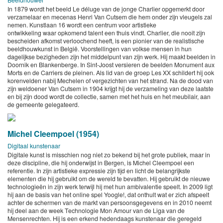
In 1879 wordt het beeld Le déluge van de jonge Charlier opgemerkt door
verzamelaar en mecenas Henri Van Cutsem die hem onder zijn vleugels zal
nemen. Kunstlaan 16 wordt een centrum voor artistieke
ontwikkeling waar opkomend talent een thuis vindt. Charlier, die nooit zijn
bescheiden afkomst verloochend heeft, is een pionier van de realistische
beeldhouwkunst in België. Voorstellingen van volkse mensen in hun
dagelijkse bezigheden zijn het middelpunt van zijn werk. Hij maakt beelden in
Doornik en Blankenberge. In Sint-Joost versieren de beelden Monument aux
Morts en de Carriers de pleinen. Als lid van de groep Les XX schildert hij ook
korenvelden nabij Mechelen of vergezichten van het strand. Na de dood van
zijn weldoener Van Cutsem in 1904 krijgt hij de verzameling van deze laatste
en bij zijn dood wordt de collectie, samen met het huis en het meubilair, aan
de gemeente gelegateerd.
Michel Cleempoel (1954)
Digitaal kunstenaar
Digitale kunst is misschien nog niet zo bekend bij het grote publiek, maar in
deze discipline, die hij onderwijst in Bergen, is Michel Cleempoel een
referentie. In zijn artistieke expressie zijn tijd en licht de belangrijkste
elementen die hij gebruikt om de wereld te bevatten. Hij gebruikt de nieuwe
technologieën in zijn werk terwijl hij met hun ambivalentie speelt. In 2009 ligt
hij aan de basis van het online spel Yoogle!, dat onthult wat er zich afspeelt
achter de schermen van de markt van persoonsgegevens en in 2010 neemt
hij deel aan de week Technologie Mon Amour van de Liga van de
Mensenrechten. Hij is een erkend hedendaags kunstenaar die geregeld