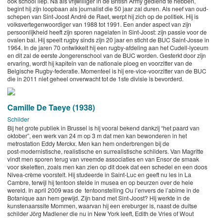
ook school liep. Na als vrijwilliger in de British Army gediend te hebben,
begint hij zijn loopbaan als journalist die 50 jaar zal duren. Als neef van oud-
schepen van Sint-Joost André de Raet, werpt hij zich op de politiek. Hij is
volksvertegenwoordiger van 1988 tot 1991. Een ander aspect van zijn
persoonlijkheid heeft zijn sporen nagelaten in Sint-Joost: zijn passie voor de
ovalen bal. Hij speelt rugby sinds zijn 20 jaar en sticht de BUC Saint-Josse in
1964. In de jaren 70 ontwikkelt hij een rugby-afdeling aan het Cudell-lyceum
en dit zal de eerste Jongerenschool van de BUC worden. Gesterkt door zijn
ervaring, wordt hij kapitein van de nationale ploeg en voorzitter van de
Belgische Rugby-federatie. Momenteel is hij ere-vice-voorzitter van de BUC
die in 2011 niet geheel onverwacht tot de 1ste divisie is bevorderd.
Camille De Taeye (1938)
Schilder
Bij het grote publiek in Brussel is hij vooral bekend dankzij “het paard van
oktober”, een werk van 24 m op 3 m dat men kan bewonderen in het
metrostation Eddy Merckx. Men kan hem onderbrengen bij de
post-modernistische, realistische en surrealistische schilders. Van Magritte
vindt men sporen terug van vreemde associaties en van Ensor de smaak
voor skeletten, zoals men kan zien op dit doek dat een schedel en een doos
Nivea-crème voorstelt. Hij studeerde in Saint-Luc en geeft nu les in La
Cambre, terwijl hij tentoon stelde in musea en op beurzen over de hele
wereld. In april 2009 was de tentoonstelling Ou l’envers de l’abîme in de
Botanique aan hem gewijd. Zijn band met Sint-Joost? Hij werkte in de
kunstenaarssite Mommen, waarvan hij een ereburger is, naast de duitse
schilder Jörg Madlener die nu in New York leeft, Edith de Vries of Wout