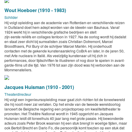
Wout Hoeboer (1910 - 1983)
Schilder
Hij volgt opleiding aan de academie van Rotterdam en verschillende reizen
in Duitsland doet hem adept worden van de ideeën van Bauhaus. Vanaf
1924 werkt hij in verschillende grafische bedrijven en stelt
zijn eerste reliëfs en collages tentoon in 1927. Na de oorlog wordt hij dadaïst
en staat zeer dicht bij surrealisten zoals Christian Dotremont, Marcel
Broodthaers, Pol Bury of de schrijver Marcel Mariën. Hij onderhoudt
contacten met de gekende kunstenaarskring CoBrA en later, in de jaren 50,
met Arte nucleara in Italië. Als veelzijdig kunstenaar uit hij zich in
performances, door tijdschriften te illustreren of nog door te spelen in avant-
garde-films uit die tijd. Van 1976 tot aan zijn dood was hij verbonden aan de
Mommenateliers.
Jacques Huisman (1910 - 2001)
Theaterdirecteur
Hij volgt een ingenieursopleiding maar gaat zich richten tot de toneelwereld
die hij nooit meer zal verlaten. Op het einde van de tweede wereldoorlog
lanceert de Belgische regering een projectoproep om kwaliteitstheater te
promoten. Het Théâtre National wordt in 1945 opgericht en Jacques
Huisman leidt dit toneelhuis 40 jaar lang met grote passie. Hij bewonderde
acteurs zoals Peter Brook waarvan hij een stuk brengt in woelige tijden, maar
ook Bertolt Brecht en Dario Fo, die persoonlijk komt toezien op een stuk dat