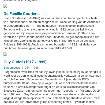
De Familie Courtens
Franz Courtens (1850-1943) was een anti-academische openluchtschilder
van landschappen, dieren en zeegezichten. Deze leerling van de Academie
te Dendermonde won in 1883 de gouden medaille op de Internationale
Tentoonstelling te Amsterdam en ontving in 1922 de baronstitel. Na de
geboorte van zijn eerste zoon, de portretschilder Hermann (1884 -1954),
verhuisde hij van Dendermonde naar Sint-Joost, de geboorteplaats van zijn
twee andere zoons; de beeldhouwer Alfred (1889-1967) en de architect
Antoine (1899-1969). Antoine en Alfred bouwden in 19 22 het atelier voor
hun broer Hermann gelegen in de Braemtstraat 97-99.
Guy Cudell (1917 - 1999)
Burgemeester (1954 - 1999)
Burgemeester van 1954 tot aan zijn overlijden in 1999, hetzij 45 jaar lang! Hij
werd voor de eerste maal tot gemeenteraadslid verkozen na de verkiezingen
van 1947 en werd Schepen van Onderwijs, om 7 jaar later de PSC-
burgemeester Saint-Rémy op te volgen. Hij werd ook verschillende malen
verkozen als volksvertegenwoordiger en werd zelfs staatssecretaris van
Brusselse Zaken binnen nationale regeringen (Leburton en Martens). Op 24
juni 1984 wordt Guy Cudell ontvoerd door een van zijn ingezetene, die
losgeld vraagt. Deze episode zal nooit helemaal opgehelderd worden, meer
bepaald wat zijn onwaarschijnlijke ontknoping betreft. Hij was de laatste