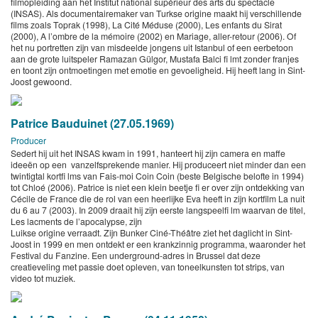
filmopleiding aan het Institut national supérieur des arts du spectacle
(INSAS). Als documentairemaker van Turkse origine maakt hij verschillende
films zoals Toprak (1998), La Cité Méduse (2000), Les enfants du Sirat
(2000), A l’ombre de la mémoire (2002) en Mariage, aller-retour (2006). Of
het nu portretten zijn van misdeelde jongens uit Istanbul of een eerbetoon
aan de grote luitspeler Ramazan Gülgor, Mustafa Balci fi lmt zonder franjes
en toont zijn ontmoetingen met emotie en gevoeligheid. Hij heeft lang in Sint-
Joost gewoond.
Patrice Bauduinet (27.05.1969)
Producer
Sedert hij uit het INSAS kwam in 1991, hanteert hij zijn camera en maffe
ideeën op een vanzelfsprekende manier. Hij produceert niet minder dan een
twintigtal kortfi lms van Fais-moi Coin Coin (beste Belgische belofte in 1994)
tot Chloé (2006). Patrice is niet een klein beetje fi er over zijn ontdekking van
Cécile de France die de rol van een heerlijke Eva heeft in zijn kortfilm La nuit
du 6 au 7 (2003). In 2009 draait hij zijn eerste langspeelfi lm waarvan de titel,
Les lacments de l’apocalypse, zijn
Luikse origine verraadt. Zijn Bunker Ciné-Théâtre ziet het daglicht in Sint-
Joost in 1999 en men ontdekt er een krankzinnig programma, waaronder het
Festival du Fanzine. Een underground-adres in Brussel dat deze
creatieveling met passie doet opleven, van toneelkunsten tot strips, van
video tot muziek.