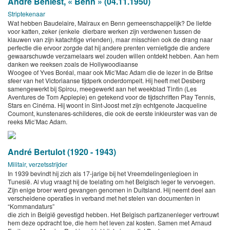
André Beniest, « Benn » (04.11.1950)
Striptekenaar
Wat hebben Baudelaire, Malraux en Benn gemeenschappelijk? De liefde
voor katten, zeker (enkele dierbare werken zijn verdwenen tussen de
klauwen van zijn katachtige vrienden), maar misschien ook de drang naar
perfectie die ervoor zorgde dat hij andere prenten vernietigde die andere
gewaarschuwde verzamelaars wel zouden willen ontdekt hebben. Aan hem
danken we reeksen zoals de Hollywoodiaanse
Woogee of Yves Boréal, maar ook Mic’Mac Adam die de lezer in de Britse
sfeer van het Victoriaanse tijdperk onderdompelt. Hij heeft met Desberg
samengewerkt bij Spirou, meegewerkt aan het weekblad Tintin (Les
Aventures de Tom Applepie) en getekend voor de tijdschriften Play Tennis,
Stars en Cinéma. Hij woont in Sint-Joost met zijn echtgenote Jacqueline
Coumont, kunstenares-schilderes, die ook de eerste inkleurster was van de
reeks Mic’Mac Adam.
André Bertulot (1920 - 1943)
Militair, verzetsstrijder
In 1939 bevindt hij zich als 17-jarige bij het Vreemdelingenlegioen in
Tunesië. Al vlug vraagt hij de toelating om het Belgisch leger te vervoegen.
Zijn enige broer werd gevangen genomen in Duitsland. Hij neemt deel aan
verscheidene operaties in verband met het stelen van documenten in
“Kommandaturs”
die zich in België gevestigd hebben. Het Belgisch partizanenleger vertrouwt
hem deze opdracht toe, die hem het leven zal kosten. Samen met Arnaud