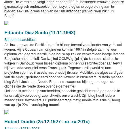
Joost. De vereniging volgt ieder jaar een 200-tal besneden vrouwen, door ze
gynaecologisch onderzoek en een psychologische begeleiding aan te
bieden. Mw Diallo was een van de 100 uitzonderlijke vrouwen 2011 in
België.
Eduardo Diaz Santo (11.11.1963)
Binnenhuisarchitect
Als inwoner van de Pacifi c-toren is hij een fervent voorstander van verticaal
wonen. Hij is Cubaan van origine en komt in 1997 in België aan met een
diploma van gegradueerde in de bouw op zak en verwerft een beetje later de
Belgische nationaliteit. Dankzij het OCMW grijpt hij de kans om studies te
volgen in Saint-Luc waar hij een diploma binnenhuisarchitect behaalt terwijl
hij even daarvoor niet eens Frans sprak. Tegenwoordig werkt hij aan
projecten voor het Brussels metronet bij Brussel Mobiliteit als afgevaardigde
van de MIVB, gedetacheerd door het Gewest. In 2090 start Eduardo met een
blog Saint-Josse-ten-Noode Panorama waarmee hij reageert tegen de
clichés die de ronde doen over de gemeente.
Het idee is met behulp van beelden, het echte gezicht van de gemeente te
tonen: altijd veelvoudig, zeer dikwijls onverwacht. Zijn blog heeft iedere
maand 2000 bezoekers. Hij publiceert regelmatig mooie foto’s die hij hoog
van op zijn 22ste verdieping neemt.
Hubert Dradin (25.12.1927 - xx-xx-201x)
Schepen (1973 - 2001)