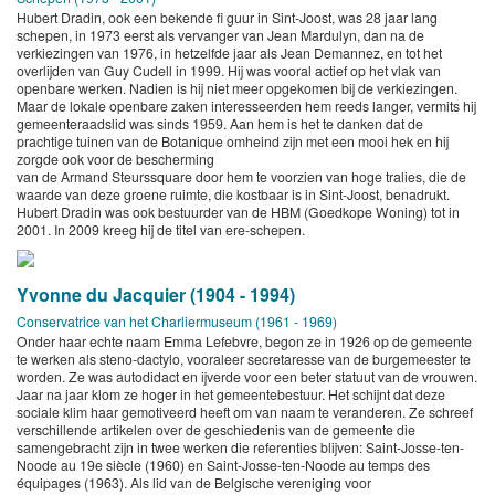
Hubert Dradin, ook een bekende fi guur in Sint-Joost, was 28 jaar lang
schepen, in 1973 eerst als vervanger van Jean Mardulyn, dan na de
verkiezingen van 1976, in hetzelfde jaar als Jean Demannez, en tot het
overlijden van Guy Cudell in 1999. Hij was vooral actief op het vlak van
openbare werken. Nadien is hij niet meer opgekomen bij de verkiezingen.
Maar de lokale openbare zaken interesseerden hem reeds langer, vermits hij
gemeenteraadslid was sinds 1959. Aan hem is het te danken dat de
prachtige tuinen van de Botanique omheind zijn met een mooi hek en hij
zorgde ook voor de bescherming
van de Armand Steurssquare door hem te voorzien van hoge tralies, die de
waarde van deze groene ruimte, die kostbaar is in Sint-Joost, benadrukt.
Hubert Dradin was ook bestuurder van de HBM (Goedkope Woning) tot in
2001. In 2009 kreeg hij de titel van ere-schepen.
Yvonne du Jacquier (1904 - 1994)
Conservatrice van het Charliermuseum (1961 - 1969)
Onder haar echte naam Emma Lefebvre, begon ze in 1926 op de gemeente
te werken als steno-dactylo, vooraleer secretaresse van de burgemeester te
worden. Ze was autodidact en ijverde voor een beter statuut van de vrouwen.
Jaar na jaar klom ze hoger in het gemeentebestuur. Het schijnt dat deze
sociale klim haar gemotiveerd heeft om van naam te veranderen. Ze schreef
verschillende artikelen over de geschiedenis van de gemeente die
samengebracht zijn in twee werken die referenties blijven: Saint-Josse-ten-
Noode au 19e siècle (1960) en Saint-Josse-ten-Noode au temps des
équipages (1963). Als lid van de Belgische vereniging voor