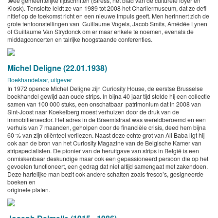
twee gemeentelijke tijdschriften (Stress, het blad van de culturele foyer en
Kiosk). Tenslotte leidt ze van 1989 tot 2008 het Charliermuseum, dat ze defi
nitief op de toekomst richt en een nieuwe impuls geeft. Men herinnert zich de
grote tentoonstellingen van Guillaume Vogels, Jacob Smits, Amédée Lynen
of Guillaume Van Strydonck om er maar enkele te noemen, evenals de
middagconcerten en talrijke hoogstaande conferenties.
Michel Deligne (22.01.1938)
Boekhandelaar, uitgever
In 1972 opende Michel Deligne zijn Curiosity House, de eerstse Brusselse
boekhandel gewijd aan oude strips. In bijna 40 jaar tijd stelde hij een collectie
samen van 100 000 stuks, een onschatbaar patrimonium dat in 2008 van
Sint-Joost naar Koekelberg moest verhuizen door de druk van de
immobiliënsector. Het adres in de Braemtstraat was wereldberoemd en een
verhuis van 7 maanden, geholpen door de financiële crisis, deed hem bijna
60 % van zijn cliënteel verliezen. Naast deze echte grot van Ali Baba ligt hij
ook aan de bron van het Curiosity Magazine van de Belgische Kamer van
stripspecialisten. De pionier van de heruitgave van strips in België is een
onmiskenbaar deskundige maar ook een gepassioneerd persoon die op het
gevoelen functioneert, een gedrag dat niet altijd samengaat met zakendoen.
Deze hartelijke man bezit ook andere schatten zoals fresco’s, gesigneerde
boeken en
originele platen.