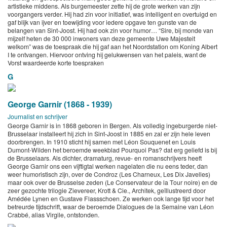
artistieke middens. Als burgemeester zette hij de grote werken van zijn
voorgangers verder. Hij had zin voor initiatief, was intelligent en overtuigd en
gaf blijk van ijver en toewijding voor iedere opgave ten gunste van de
belangen van Sint-Joost. Hij had ook zin voor humor… “Sire, bij monde van
mijzelf heten de 30 000 inwoners van deze gemeente Uwe Majesteit
welkom” was de toespraak die hij gaf aan het Noordstation om Koning Albert
I te ontvangen. Hiervoor ontving hij gelukwensen van het paleis, want de
Vorst waardeerde korte toespraken
G
George Garnir (1868 - 1939)
Journalist en schrijver
George Garnir is in 1868 geboren in Bergen. Als volledig ingeburgerde niet-
Brusselaar installeert hij zich in Sint-Joost in 1885 en zal er zijn hele leven
doorbrengen. In 1910 sticht hij samen met Léon Souquenet en Louis
Dumont-Wilden het beroemde weekblad Pourquoi Pas? dat erg geliefd is bij
de Brusselaars. Als dichter, dramaturg, revue- en romanschrijvers heeft
George Garnir ons een vijftigtal werken nagelaten die nu eens teder, dan
weer humoristisch zijn, over de Condroz (Les Charneux, Les Dix Javelles)
maar ook over de Brusselse zeden (Le Conservateur de la Tour noire) en de
zeer gezochte trilogie Zievereer, Krott & Cie., Architek, geïllustreerd door
Amédée Lynen en Gustave Flassschoen. Ze werken ook lange tijd voor het
betreurde tijdschrift, waar de beroemde Dialogues de la Semaine van Léon
Crabbé, alias Virgile, ontstonden.