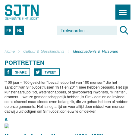
FR
NL
Home
Cultuur & Geschiedenis
Geschiedenis & Personen
PORTRETTEN
SHARE
TWEET
“100 jaar – 100 gezichten” bevat het portret van 100 mensen* die het
aanzicht van Sint-Joost tussen 1911 en 2011 mee hebben bepaald. Het zijn
kunstenaars, politici, wetenschappers, of gewoonweg inwoners, militanten,
dromers… wat ze gemeenschappelijk hebben, is Sint-Joost en de invloed,
soms discreet maar steeds even belangrijk, die ze gehad hebben of hebben
op onze gemeente. Het is nog altijd en voor altijd door middel van mensen
dat wij u uitnodigen om Sint-Joost opnieuw te ontdekken.
A