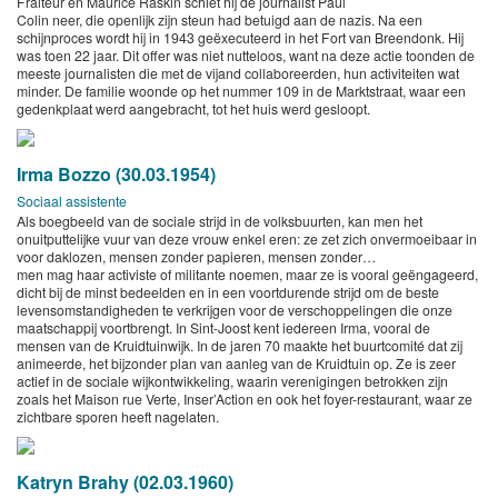
Fraiteur en Maurice Raskin schiet hij de journalist Paul
Colin neer, die openlijk zijn steun had betuigd aan de nazis. Na een
schijnproces wordt hij in 1943 geëxecuteerd in het Fort van Breendonk. Hij
was toen 22 jaar. Dit offer was niet nutteloos, want na deze actie toonden de
meeste journalisten die met de vijand collaboreerden, hun activiteiten wat
minder. De familie woonde op het nummer 109 in de Marktstraat, waar een
gedenkplaat werd aangebracht, tot het huis werd gesloopt.
Irma Bozzo (30.03.1954)
Sociaal assistente
Als boegbeeld van de sociale strijd in de volksbuurten, kan men het
onuitputtelijke vuur van deze vrouw enkel eren: ze zet zich onvermoeibaar in
voor daklozen, mensen zonder papieren, mensen zonder…
men mag haar activiste of militante noemen, maar ze is vooral geëngageerd,
dicht bij de minst bedeelden en in een voortdurende strijd om de beste
levensomstandigheden te verkrijgen voor de verschoppelingen die onze
maatschappij voortbrengt. In Sint-Joost kent iedereen Irma, vooral de
mensen van de Kruidtuinwijk. In de jaren 70 maakte het buurtcomité dat zij
animeerde, het bijzonder plan van aanleg van de Kruidtuin op. Ze is zeer
actief in de sociale wijkontwikkeling, waarin verenigingen betrokken zijn
zoals het Maison rue Verte, Inser’Action en ook het foyer-restaurant, waar ze
zichtbare sporen heeft nagelaten.
Katryn Brahy (02.03.1960)