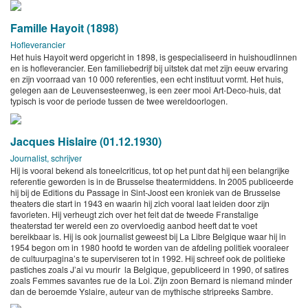
Famille Hayoit (1898)
Hofleverancier
Het huis Hayoit werd opgericht in 1898, is gespecialiseerd in huishoudlinnen
en is hofleverancier. Een familiebedrijf bij uitstek dat met zijn eeuw ervaring
en zijn voorraad van 10 000 referenties, een echt instituut vormt. Het huis,
gelegen aan de Leuvensesteenweg, is een zeer mooi Art-Deco-huis, dat
typisch is voor de periode tussen de twee wereldoorlogen.
Jacques Hislaire (01.12.1930)
Journalist, schrijver
Hij is vooral bekend als toneelcriticus, tot op het punt dat hij een belangrijke
referentie geworden is in de Brusselse theatermiddens. In 2005 publiceerde
hij bij de Editions du Passage in Sint-Joost een kroniek van de Brusselse
theaters die start in 1943 en waarin hij zich vooral laat leiden door zijn
favorieten. Hij verheugt zich over het feit dat de tweede Franstalige
theaterstad ter wereld een zo overvloedig aanbod heeft dat te voet
bereikbaar is. Hij is ook journalist geweest bij La Libre Belgique waar hij in
1954 begon om in 1980 hoofd te worden van de afdeling politiek vooraleer
de cultuurpagina’s te superviseren tot in 1992. Hij schreef ook de politieke
pastiches zoals J’ai vu mourir la Belgique, gepubliceerd in 1990, of satires
zoals Femmes savantes rue de la Loi. Zijn zoon Bernard is niemand minder
dan de beroemde Yslaire, auteur van de mythische stripreeks Sambre.