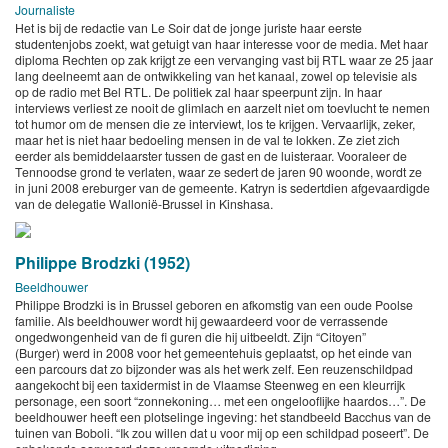
Journaliste
Het is bij de redactie van Le Soir dat de jonge juriste haar eerste
studentenjobs zoekt, wat getuigt van haar interesse voor de media. Met haar
diploma Rechten op zak krijgt ze een vervanging vast bij RTL waar ze 25 jaar
lang deelneemt aan de ontwikkeling van het kanaal, zowel op televisie als
op de radio met Bel RTL. De politiek zal haar speerpunt zijn. In haar
interviews verliest ze nooit de glimlach en aarzelt niet om toevlucht te nemen
tot humor om de mensen die ze interviewt, los te krijgen. Vervaarlijk, zeker,
maar het is niet haar bedoeling mensen in de val te lokken. Ze ziet zich
eerder als bemiddelaarster tussen de gast en de luisteraar. Vooraleer de
Tennoodse grond te verlaten, waar ze sedert de jaren 90 woonde, wordt ze
in juni 2008 ereburger van de gemeente. Katryn is sedertdien afgevaardigde
van de delegatie Wallonië-Brussel in Kinshasa.
Philippe Brodzki (1952)
Beeldhouwer
Philippe Brodzki is in Brussel geboren en afkomstig van een oude Poolse
familie. Als beeldhouwer wordt hij gewaardeerd voor de verrassende
ongedwongenheid van de fi guren die hij uitbeeldt. Zijn “Citoyen”
(Burger) werd in 2008 voor het gemeentehuis geplaatst, op het einde van
een parcours dat zo bijzonder was als het werk zelf. Een reuzenschildpad
aangekocht bij een taxidermist in de Vlaamse Steenweg en een kleurrijk
personage, een soort “zonnekoning… met een ongelooflijke haardos…”. De
beeldhouwer heeft een plotselinge ingeving: het standbeeld Bacchus van de
tuinen van Boboli. “Ik zou willen dat u voor mij op een schildpad poseert”. De