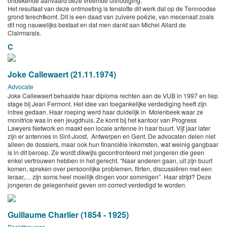
onbekende aanvaard deze vreemde uitnodiging.
Het resultaat van deze ontmoeting is tenslotte dit werk dat op de Tennoodse
grond terechtkomt. Dit is een daad van zuivere poëzie, van mecenaat zoals
dit nog nauwelijks bestaat en dat men dankt aan Michel Allard de
Clairmarais.
C
Joke Callewaert (21.11.1974)
Advocate
Joke Callewaert behaalde haar diploma rechten aan de VUB in 1997 en liep
stage bij Jean Fermont. Het idee van toegankelijke verdediging heeft zijn
intree gedaan. Haar roeping werd haar duidelijk in Molenbeek waar ze
monitrice was in een jeugdhuis. Ze komt bij het kantoor van Progress
Lawyers Network en maakt een locale antenne in haar buurt. Vijf jaar later
zijn er antennes in Sint-Joost, Antwerpen en Gent. De advocaten delen niet
alleen de dossiers, maar ook hun financiële inkomsten, wat weinig gangbaar
is in dit beroep. Ze wordt dikwijls geconfronteerd met jongeren die geen
enkel vertrouwen hebben in het gerecht. “Naar anderen gaan, uit zijn buurt
komen, spreken over persoonlijke problemen, flirten, discussiëren met een
leraar,… zijn soms heel moeilijk dingen voor sommigen”. Haar strijd? Deze
jongeren de gelegenheid geven om correct verdedigd te worden.
Guillaume Charlier (1854 - 1925)
Beeldhouwer