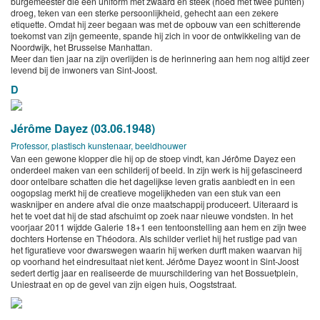
burgemeester die een uniform met zwaard en steek (hoed met twee punten)
droeg, teken van een sterke persoonlijkheid, gehecht aan een zekere
etiquette. Omdat hij zeer begaan was met de opbouw van een schitterende
toekomst van zijn gemeente, spande hij zich in voor de ontwikkeling van de
Noordwijk, het Brusselse Manhattan.
Meer dan tien jaar na zijn overlijden is de herinnering aan hem nog altijd zeer
levend bij de inwoners van Sint-Joost.
D
Jérôme Dayez (03.06.1948)
Professor, plastisch kunstenaar, beeldhouwer
Van een gewone klopper die hij op de stoep vindt, kan Jérôme Dayez een
onderdeel maken van een schilderij of beeld. In zijn werk is hij gefascineerd
door ontelbare schatten die het dagelijkse leven gratis aanbiedt en in een
oogopslag merkt hij de creatieve mogelijkheden van een stuk van een
wasknijper en andere afval die onze maatschappij produceert. Uiteraard is
het te voet dat hij de stad afschuimt op zoek naar nieuwe vondsten. In het
voorjaar 2011 wijdde Galerie 18+1 een tentoonstelling aan hem en zijn twee
dochters Hortense en Théodora. Als schilder verliet hij het rustige pad van
het figuratieve voor dwarswegen waarin hij werken durft maken waarvan hij
op voorhand het eindresultaat niet kent. Jérôme Dayez woont in Sint-Joost
sedert dertig jaar en realiseerde de muurschildering van het Bossuetplein,
Uniestraat en op de gevel van zijn eigen huis, Oogststraat.