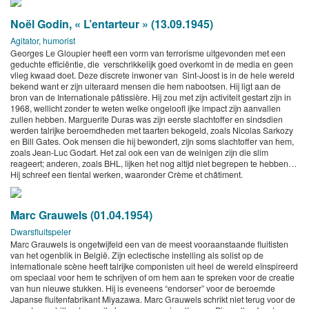
Noël Godin, « L’entarteur » (13.09.1945)
Agitator, humorist
Georges Le Gloupier heeft een vorm van terrorisme uitgevonden met een
geduchte efficiëntie, die verschrikkelijk goed overkomt in de media en geen
vlieg kwaad doet. Deze discrete inwoner van Sint-Joost is in de hele wereld
bekend want er zijn uiteraard mensen die hem nabootsen. Hij ligt aan de
bron van de Internationale pâtissière. Hij zou met zijn activiteit gestart zijn in
1968, wellicht zonder te weten welke ongeloofl ijke impact zijn aanvallen
zullen hebben. Marguerite Duras was zijn eerste slachtoffer en sindsdien
werden talrijke beroemdheden met taarten bekogeld, zoals Nicolas Sarkozy
en Bill Gates. Ook mensen die hij bewondert, zijn soms slachtoffer van hem,
zoals Jean-Luc Godart. Het zal ook een van de weinigen zijn die slim
reageert; anderen, zoals BHL, lijken het nog altijd niet begrepen te hebben…
Hij schreef een tiental werken, waaronder Crème et châtiment.
Marc Grauwels (01.04.1954)
Dwarsfluitspeler
Marc Grauwels is ongetwijfeld een van de meest vooraanstaande fluitisten
van het ogenblik in België. Zijn eclectische instelling als solist op de
internationale scène heeft talrijke componisten uit heel de wereld eïnspireerd
om speciaal voor hem te schrijven of om hem aan te spreken voor de creatie
van hun nieuwe stukken. Hij is eveneens “endorser” voor de beroemde
Japanse fluitenfabrikant Miyazawa. Marc Grauwels schrikt niet terug voor de