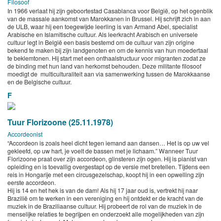
Filosoof
In 1966 verlaat hij zijn geboortestad Casablanca voor België, op het ogenblik
van de massale aankomst van Marokkanen in Brussel. Hij schrijft zich in aan
de ULB, waar hij een toegewijde leerling is van Armand Abel, specialist
Arabische en Islamitische cultuur. Als leerkracht Arabisch en universele
cultuur legt in België een basis bestemd om de cultuur van zijn origine
bekend te maken bij zijn landgenoten en om de kennis van hun moedertaal
te beklemtonen. Hij start met een onthaalstructuur voor migranten zodat ze
de binding met hun land van herkomst behouden. Deze militante filosoof
moedigt de multiculturaliteit aan via samenwerking tussen de Marokkaanse
en de Belgische cultuur.
F
Tuur Florizoone (25.11.1978)
Accordeonist
“Accordeon is zoals heel dicht tegen iemand aan dansen… Het is op uw vel
gekleefd, op uw hart, je voelt de bassen met je lichaam.” Wanneer Tuur
Florizoone praat over zijn accordeon, glinsteren zijn ogen. Hij is pianist van
opleiding en is toevallig overgestapt op de versie met bretellen. Tijdens een
reis in Hongarije met een circusgezelschap, koopt hij in een opwelling zijn
eerste accordeon.
Hij is 14 en het hek is van de dam! Als hij 17 jaar oud is, vertrekt hij naar
Brazilië om te werken in een vereniging en hij ontdekt er de kracht van de
muziek in de Braziliaanse cultuur. Hij probeert de rol van de muziek in de
menselijke relaties te begrijpen en onderzoekt alle mogelijkheden van zijn