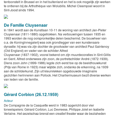
tentoonstelt in Brussel en in het buitenland en het is ook mogelijk zijn werken
te ontlenen bij de Arthothèque van Wolubilis. Michel Cleempoel woont in
Sint-Joost sinds 1994.
De Familie Cluysenaar
In 1841 wordt aan de Kunstlaan 10-11 de woning van architect Jan-Pieter
Cluysenaar (1811-1880) opgetrokken. Na verbouwingen tussen 1935 en
1993 worden de nog oorspronkelijke delen beschermd. De bouwheer van
o.a. de Koninginnegalerij was ook grondlegger van een kunstenaars-
dynastie: hij was via zijn dochter de grootvader van architect Paul Saintenoy
(Old England) en vader van de schilder Alfred
Cluysenaar (1837-1902), vooral bekend om zijn muurdecoraties in Sint-Gillis
en Gent. Alfred onderwees zijn zoon, de portretschilder André (1872-1939).
Diens zoon John (1899-1986) legde zich eerst toe op de beeldhouwkunst
(Prijs van Rome in 1923) maar wijdde zich, ondanks de erkenning, na 1939
aan de schilderkunst. Zijn uit kleurvlekken opgebouwde imaginaire
gezichten herinneren aan Pollock. Het Charliermuseum bezit diverse werken
van leden van de familie.
Gérard Corbion (26.12.1959)
Acteur
De Compagnie de la Casquette werd in 1983 opgericht door vier
toneelspelers: Gérard Corbion, Luc Devreese, Philippe Jolet en Isabelle
Verlaine. Het gezelschap brengt een creatief theater waar de bezigheden