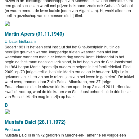
ruzies in de moslimgenootschappen van Macedonië. De documentaire kent
een groot succes en wordt met prijzen bekroond, zoals ook Cabale à Kaboul
(er waren eens… de twee laatste joden van Afganistan). Hij werkt alleen en
leeft in gezelschap van de mensen die hij filmt.
Martin Apers (01.11.1940)
Uitbater frietkraam
Sedert 1931 is het een echt instituut dat het Sint-Joostplein hult in de
heerlijke geur van warme knapperige frieten waaraan men niet kan
weerstaan wanneer men hier iedere dag voorbij komt. Noteer dat in het
begin de frietkraam naast de kerk stond, in het begin van de Sint-Jooststraat.
In 1964 begon Martin Apers zijn ouders te helpen in het familiefrietkot. Eind
2009, op 70-jarige leeftijd, besliste Martin ermee op te houden: “Mijn tijd is
gekomen en ik heb zin om te reizen, om van het leven te genieten”. De fakkel
werd overgenomen door Zoila Palma Altamirano, een 37-jarige
Equatoriaanse die de nieuwe frietkraam opende op 2 maart 2011. Hier staat
kwaliteit voorop, want de frietkraam van Sint-Joost behoort tot de drie beste
van Brussel. Martin mag trots zijn op haar.
B
Mustafa Balci (28.11.1972)
Producer
Mustafa Balci is in 1972 geboren in Marche-en-Famenne en volgde een