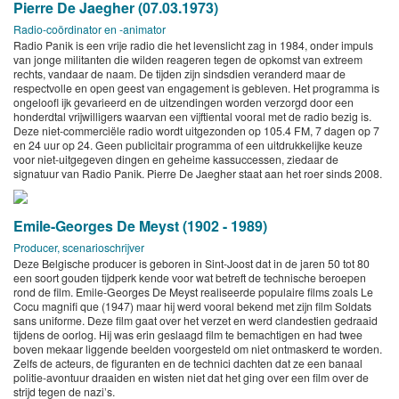
Pierre De Jaegher (07.03.1973)
Radio-coördinator en -animator
Radio Panik is een vrije radio die het levenslicht zag in 1984, onder impuls
van jonge militanten die wilden reageren tegen de opkomst van extreem
rechts, vandaar de naam. De tijden zijn sindsdien veranderd maar de
respectvolle en open geest van engagement is gebleven. Het programma is
ongeloofl ijk gevarieerd en de uitzendingen worden verzorgd door een
honderdtal vrijwilligers waarvan een vijftiental vooral met de radio bezig is.
Deze niet-commerciële radio wordt uitgezonden op 105.4 FM, 7 dagen op 7
en 24 uur op 24. Geen publicitair programma of een uitdrukkelijke keuze
voor niet-uitgegeven dingen en geheime kassuccessen, ziedaar de
signatuur van Radio Panik. Pierre De Jaegher staat aan het roer sinds 2008.
Emile-Georges De Meyst (1902 - 1989)
Producer, scenarioschrijver
Deze Belgische producer is geboren in Sint-Joost dat in de jaren 50 tot 80
een soort gouden tijdperk kende voor wat betreft de technische beroepen
rond de film. Emile-Georges De Meyst realiseerde populaire films zoals Le
Cocu magnifi que (1947) maar hij werd vooral bekend met zijn film Soldats
sans uniforme. Deze film gaat over het verzet en werd clandestien gedraaid
tijdens de oorlog. Hij was erin geslaagd film te bemachtigen en had twee
boven mekaar liggende beelden voorgesteld om niet ontmaskerd te worden.
Zelfs de acteurs, de figuranten en de technici dachten dat ze een banaal
politie-avontuur draaiden en wisten niet dat het ging over een film over de
strijd tegen de nazi’s.