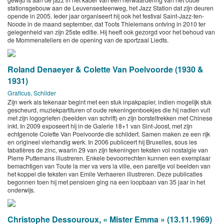
stationsgebouw aan de Leuvensesteenweg, het Jazz Station dat zijn deuren
opende in 2005. Ieder jaar organiseert hij ook het festival Saint-Jazz-ten-
Noode in de maand september, dat Toots Thielemans ontving in 2010 ter
gelegenheid van zijn 25ste editie. Hij heeft ook gezorgd voor het behoud van
de Mommenateliers en de opening van de sportzaal Liedts.
Roland Denaeyer & Colette Van Poelvoorde (1930 &
1931)
Graficus, Schilder
Zijn werk als tekenaar begint met een stuk inpakpapier, indien mogelijk stuk
gescheurd, muziekpartituren of oude rekeningenboekjes die hij nadien vult
met zijn logogriefen (beelden van schrift) en zijn borsteltrekken met Chinese
inkt. In 2009 exposeert hij in de Galerie 18+1 van Sint-Joost, met zijn
echtgenote Colette Van Poelvoorde die schildert. Samen maken ze een rijk
en origineel vierhandig werk. In 2006 publiceert hij Bruxelles, sous les
tabatières de zinc, waarin 29 van zijn tekeningen teksten vol nostalgie van
Pierre Puttemans illustreren. Enkele bevoorrechten kunnen een exemplaar
bemachtigen van Toute la mer va vers la ville, een pareltje vol beelden van
het koppel die teksten van Emile Verhaeren illustreren. Deze publicaties
begonnen toen hij met pensioen ging na een loopbaan van 35 jaar in het
onderwijs.
Christophe Dessouroux, « Mister Emma » (13.11.1969)