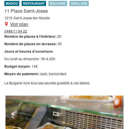
MADOU
RESTAURANT
BULGARE
GRILLADE
11 Place Saint-Josse
1210
Saint-Josse-ten-Noode
Voir plan
0488/11 84 22
Nombre de places à l’intérieur:
20
Nombre de places en terrasse:
35
Jours et heures d’ouverture:
Du lundi au dimanche : 9h à 22h
Budget moyen:
14€
Moyen de paiement:
cash
bancontact
La Bulgarie livre tous ses secrets gustatifs à ces tables.