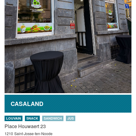
CASALAND
LOUVAIN
SNACK
SANDWICH
JUS
Place Houwaert 23
1210
Saint-Josse-ten-Noode