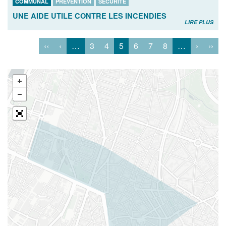
COMMUNAL
PRÉVENTION
SÉCURITÉ
UNE AIDE UTILE CONTRE LES INCENDIES
LIRE PLUS
‹‹
‹
…
3
4
5
6
7
8
…
›
››