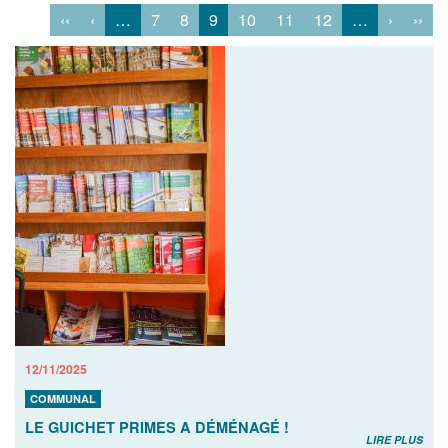
‹‹
‹
…
7
8
9
10
11
12
…
›
››
12/11/2025
COMMUNAL
LE GUICHET PRIMES A DÉMÉNAGÉ !
LIRE PLUS