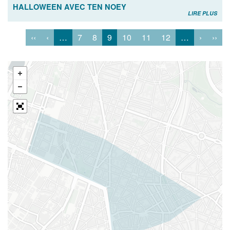
HALLOWEEN AVEC TEN NOEY
LIRE PLUS
‹‹
‹
…
7
8
9
10
11
12
…
›
››