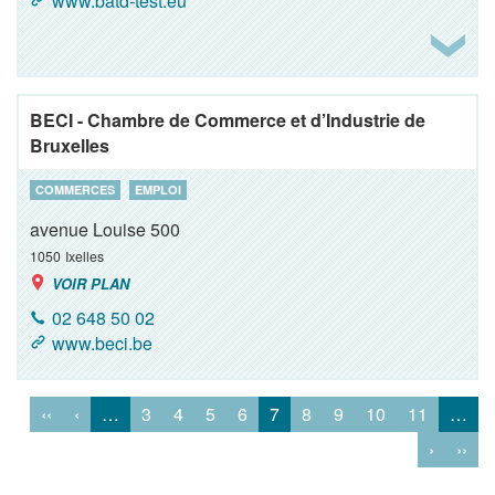
www.batd-test.eu
BECI - Chambre de Commerce et d’Industrie de
Bruxelles
COMMERCES
EMPLOI
avenue Louise 500
1050
Ixelles
VOIR PLAN
02 648 50 02
www.beci.be
‹‹
‹
…
3
4
5
6
7
8
9
10
11
…
›
››