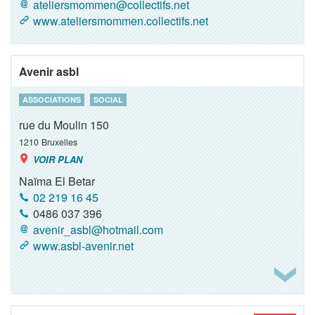
ateliersmommen@collectifs.net
www.ateliersmommen.collectifs.net
Avenir asbl
ASSOCIATIONS
SOCIAL
rue du Moulin 150
1210
Bruxelles
VOIR PLAN
Naïma El Betar
02 219 16 45
0486 037 396
avenir_asbl@hotmail.com
www.asbl-avenir.net