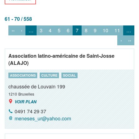
61 - 70 / 558
‹‹
‹
…
3
4
5
6
7
8
9
10
11
…
›
››
Association latino-américaine de Saint-Josse
(ALAJO)
ASSOCIATIONS
CULTURE
SOCIAL
chaussée de Louvain 199
1210
Bruxelles
VOIR PLAN
0491 74 29 37
meneses_ur@yahoo.com