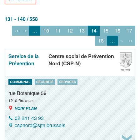
131 - 140 / 558
‹‹
‹
…
10
11
12
13
14
15
16
17
18
…
›
››
Service de la
Centre social de Prévention
Prévention
Nord (CSP-N)
COMMUNAL
SÉCURITÉ
SERVICES
rue Botanique 59
1210
Bruxelles
VOIR PLAN
02 241 43 93
cspnord@sjtn.brussels