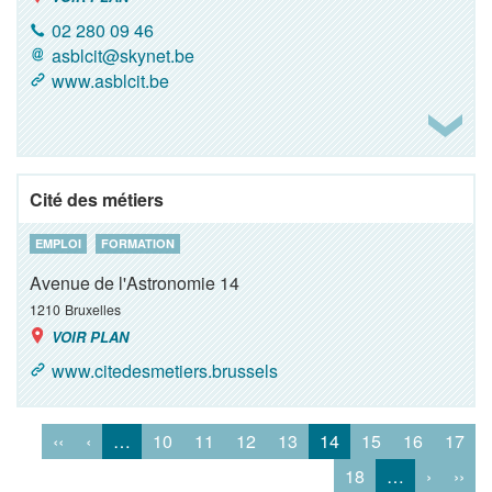
02 280 09 46
asblcit@skynet.be
www.asblcit.be
Cité des métiers
EMPLOI
FORMATION
Avenue de l'Astronomie 14
1210
Bruxelles
VOIR PLAN
www.citedesmetiers.brussels
‹‹
‹
…
10
11
12
13
14
15
16
17
18
…
›
››