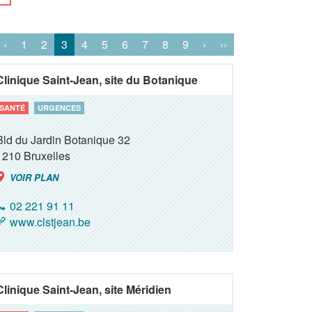
‹
1
2
3
4
5
6
7
8
9
›
››
Clinique Saint-Jean, site du Botanique
SANTÉ
URGENCES
Bld du Jardin Botanique 32
1210
Bruxelles
VOIR PLAN
02 221 91 11
www.clstjean.be
Clinique Saint-Jean, site Méridien