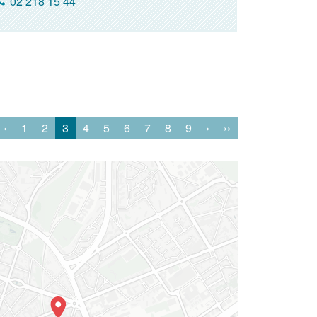
02 218 15 44
‹
1
2
3
4
5
6
7
8
9
›
››