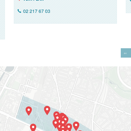
02 217 67 03
‹‹