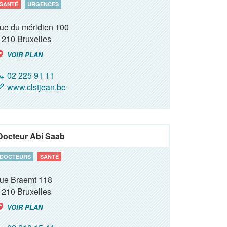
SANTÉ
URGENCES
rue du méridien 100
1210
Bruxelles
VOIR PLAN
02 225 91 11
www.clstjean.be
Docteur Abi Saab
DOCTEURS
SANTÉ
rue Braemt 118
1210
Bruxelles
VOIR PLAN