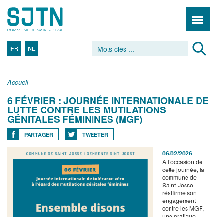
FR
NL
Accueil
6 FÉVRIER : JOURNÉE INTERNATIONALE DE
LUTTE CONTRE LES MUTILATIONS
GÉNITALES FÉMININES (MGF)
PARTAGER
TWEETER
06/02/2026
À l’occasion de
cette journée, la
commune de
Saint‑Josse
réaffirme son
engagement
contre les MGF,
une pratique