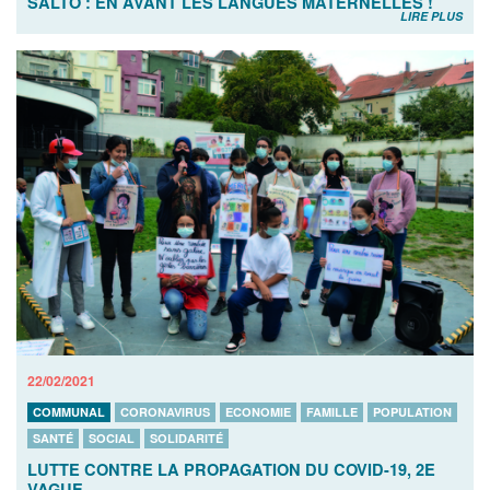
SALTO : EN AVANT LES LANGUES MATERNELLES !
LIRE PLUS
22/02/2021
COMMUNAL
CORONAVIRUS
ECONOMIE
FAMILLE
POPULATION
SANTÉ
SOCIAL
SOLIDARITÉ
LUTTE CONTRE LA PROPAGATION DU COVID-19, 2E
VAGUE