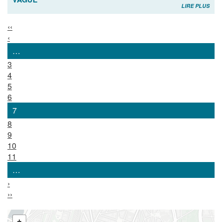
LIRE PLUS
‹‹
‹
…
3
4
5
6
7
8
9
10
11
…
›
››