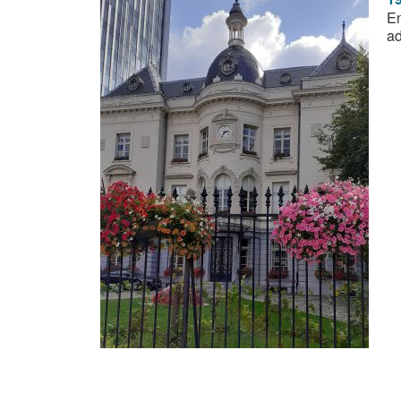
En
ad