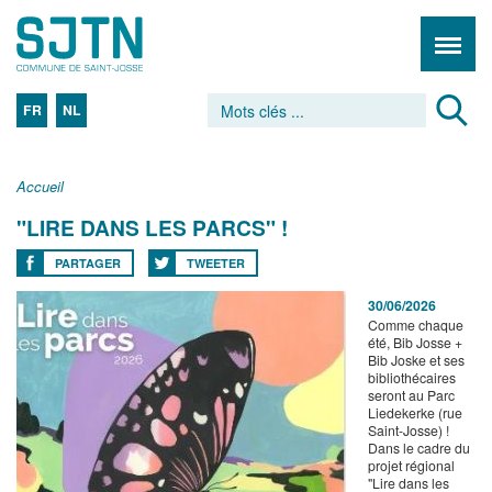
FR
NL
Accueil
"LIRE DANS LES PARCS" !
PARTAGER
TWEETER
30/06/2026
Comme chaque
été, Bib Josse +
Bib Joske et ses
bibliothécaires
seront au Parc
Liedekerke (rue
Saint-Josse) !
Dans le cadre du
projet régional
"Lire dans les