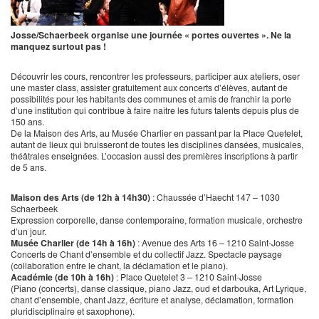
Josse/Schaerbeek organise une journée « portes ouvertes ». Ne la
manquez surtout pas !
Découvrir les cours, rencontrer les professeurs, participer aux ateliers, oser
une master class, assister gratuitement aux concerts d’élèves, autant de
possibilités pour les habitants des communes et amis de franchir la porte
d’une institution qui contribue à faire naître les futurs talents depuis plus de
150 ans.
De la Maison des Arts, au Musée Charlier en passant par la Place Quetelet,
autant de lieux qui bruisseront de toutes les disciplines dansées, musicales,
théâtrales enseignées. L’occasion aussi des premières inscriptions à partir
de 5 ans.
Maison des Arts (de 12h à 14h30)
: Chaussée d’Haecht 147 – 1030
Schaerbeek
Expression corporelle, danse contemporaine, formation musicale, orchestre
d’un jour.
Musée Charlier (de 14h à 16h)
: Avenue des Arts 16 – 1210 Saint-Josse
Concerts de Chant d’ensemble et du collectif Jazz. Spectacle paysage
(collaboration entre le chant, la déclamation et le piano).
Académie (de 10h à 16h)
: Place Quetelet 3 – 1210 Saint-Josse
(Piano (concerts), danse classique, piano Jazz, oud et darbouka, Art Lyrique,
chant d’ensemble, chant Jazz, écriture et analyse, déclamation, formation
pluridisciplinaire et saxophone).