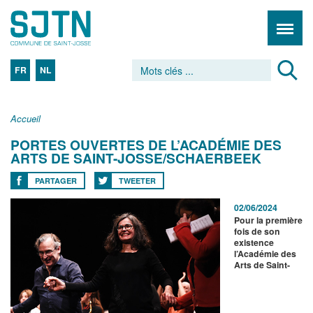
FR
NL
Accueil
PORTES OUVERTES DE L’ACADÉMIE DES
ARTS DE SAINT-JOSSE/SCHAERBEEK
PARTAGER
TWEETER
02/06/2024
Pour la première
fois de son
existence
l’Académie des
Arts de Saint-