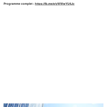
Programme complet :
https://fb.me/e/yWWwYU4Jc