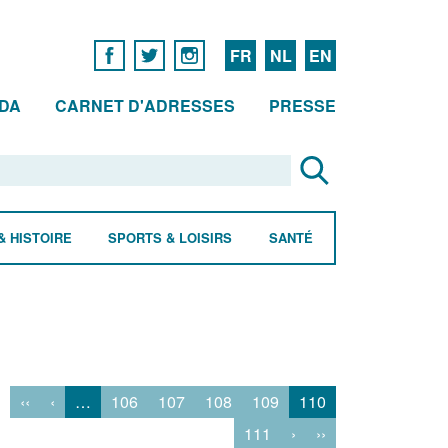
FR
NL
EN
DA
CARNET D'ADRESSES
PRESSE
& HISTOIRE
SPORTS & LOISIRS
SANTÉ
‹‹
‹
…
106
107
108
109
110
111
›
››