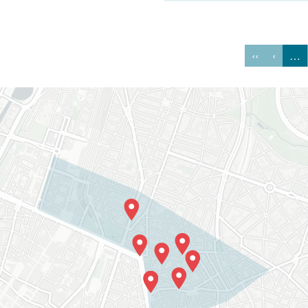
‹‹
‹
…