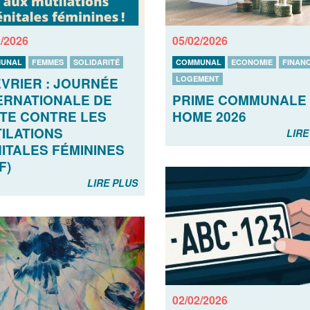
2/2026
05/02/2026
UNAL
FEMMES
SOLIDARITÉ
COMMUNAL
ECONOMIE
FINAN
LOGEMENT
ÉVRIER : JOURNÉE
PRIME COMMUNALE
ERNATIONALE DE
HOME 2026
TE CONTRE LES
ILATIONS
LIRE
ITALES FÉMININES
F)
LIRE PLUS
02/02/2026