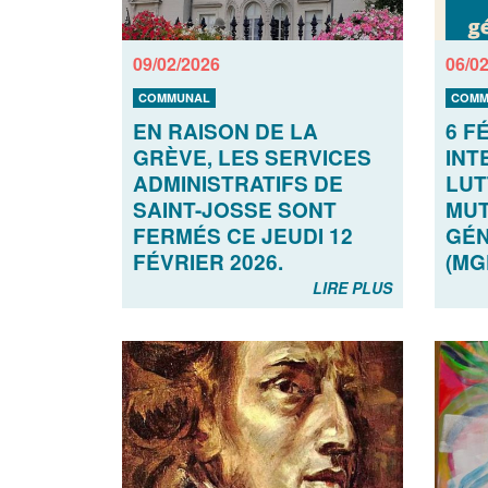
09/02/2026
06/0
COMMUNAL
COMM
EN RAISON DE LA
6 F
GRÈVE, LES SERVICES
INT
ADMINISTRATIFS DE
LUT
SAINT-JOSSE SONT
MUT
FERMÉS CE JEUDI 12
GÉN
FÉVRIER 2026.
(MG
LIRE PLUS