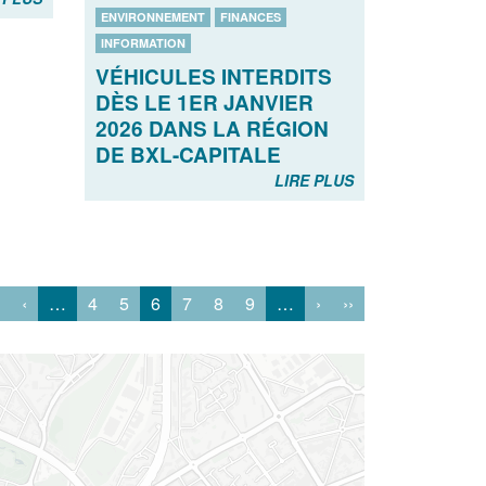
ENVIRONNEMENT
FINANCES
INFORMATION
VÉHICULES INTERDITS
DÈS LE 1ER JANVIER
2026 DANS LA RÉGION
DE BXL-CAPITALE
LIRE PLUS
‹
…
4
5
6
7
8
9
…
›
››