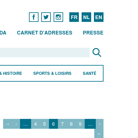
FR
NL
EN
DA
CARNET D'ADRESSES
PRESSE
& HISTOIRE
SPORTS & LOISIRS
SANTÉ
‹‹
‹
…
4
5
6
7
8
9
…
›
››