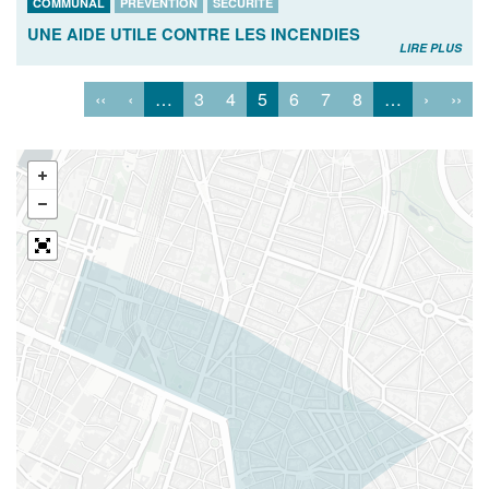
COMMUNAL
PRÉVENTION
SÉCURITÉ
UNE AIDE UTILE CONTRE LES INCENDIES
LIRE PLUS
‹‹
‹
…
3
4
5
6
7
8
…
›
››