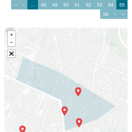
‹‹
‹
…
48
49
50
51
52
53
54
55
56
›
››