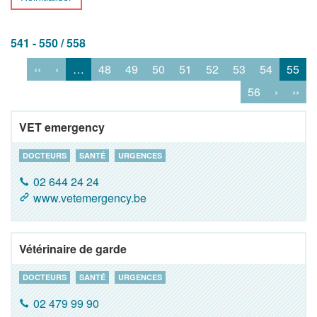
541 - 550 / 558
‹‹
‹
…
48
49
50
51
52
53
54
55
56
›
››
VET emergency
DOCTEURS
SANTÉ
URGENCES
02 644 24 24
www.vetemergency.be
Vétérinaire de garde
DOCTEURS
SANTÉ
URGENCES
02 479 99 90