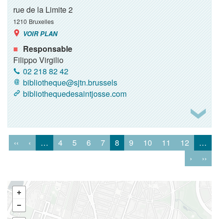
rue de la Limite 2
1210
Bruxelles
VOIR PLAN
Responsable
Filippo Virgilio
02 218 82 42
bibliotheque@sjtn.brussels
bibliothequedesaintjosse.com
‹‹
‹
…
4
5
6
7
8
9
10
11
12
…
›
››