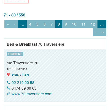
71 - 80 / 558
‹‹
‹
…
4
5
6
7
8
9
10
11
12
…
›
››
Bed & Breakfast 70 Traversiere
TOURISME
rue Traversière 70
1210
Bruxelles
VOIR PLAN
02 219 20 58
0474 89 09 63
www.70traversiere.com