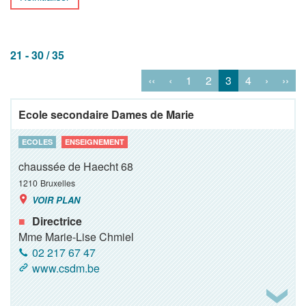
21 - 30 / 35
‹‹
‹
1
2
3
4
›
››
Ecole secondaire Dames de Marie
ECOLES
ENSEIGNEMENT
chaussée de Haecht 68
1210
Bruxelles
VOIR PLAN
Directrice
Mme Marie-Lise Chmiel
02 217 67 47
www.csdm.be