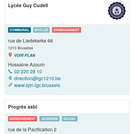
Lycée Guy Cudell
COMMUNAL
ECOLES
ENSEIGNEMENT
rue de Liedekerke 66
1210
Bruxelles
VOIR PLAN
Hossaine Azoum
02 220 28 10
direction@lgc1210.be
www.sjtn-lgc.brussels
Progrès asbl
ENSEIGNEMENT
JEUNESSE
SOCIAL
rue de la Pacification 2