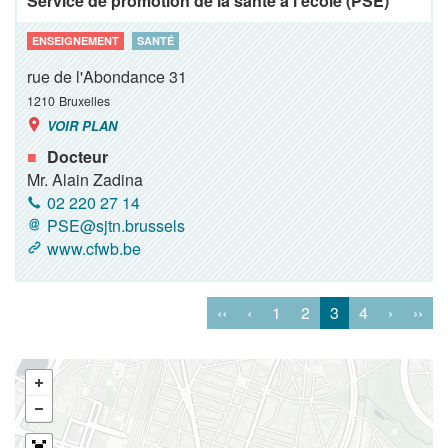
Service de promotion de la santé à l'école (PSE)
ENSEIGNEMENT
SANTÉ
rue de l'Abondance 31
1210
Bruxelles
VOIR PLAN
Docteur
Mr. Alain Zadina
02 220 27 14
PSE@sjtn.brussels
www.cfwb.be
‹‹
‹
1
2
3
4
›
››