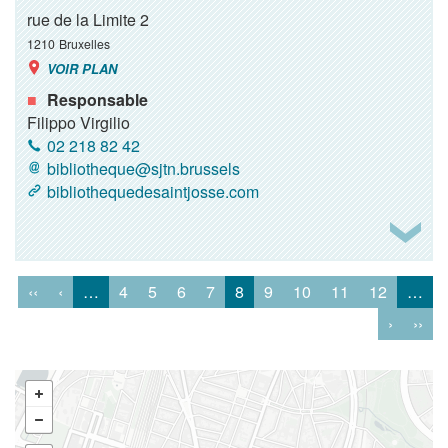
rue de la Limite 2
1210
Bruxelles
VOIR PLAN
Responsable
Filippo Virgilio
02 218 82 42
bibliotheque@sjtn.brussels
bibliothequedesaintjosse.com
‹‹
‹
…
4
5
6
7
8
9
10
11
12
…
›
››