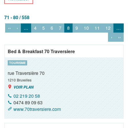
71 - 80 / 558
‹‹
‹
…
4
5
6
7
8
9
10
11
12
…
›
››
Bed & Breakfast 70 Traversiere
TOURISME
rue Traversière 70
1210
Bruxelles
VOIR PLAN
02 219 20 58
0474 89 09 63
www.70traversiere.com