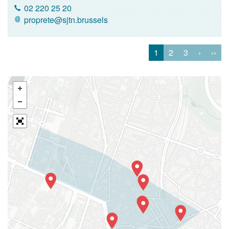
02 220 25 20
proprete@sjtn.brussels
1
2
3
›
››