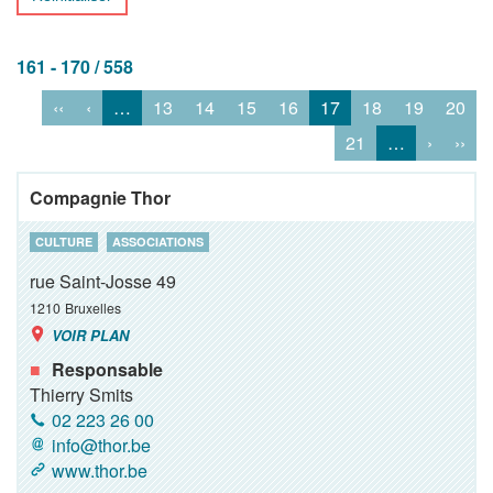
161 - 170 / 558
‹‹
‹
…
13
14
15
16
17
18
19
20
21
…
›
››
Compagnie Thor
CULTURE
ASSOCIATIONS
rue Saint-Josse 49
1210
Bruxelles
VOIR PLAN
Responsable
Thierry Smits
02 223 26 00
info@thor.be
www.thor.be