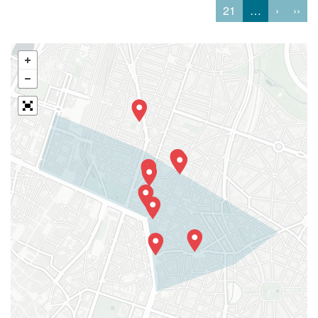
21
…
›
››