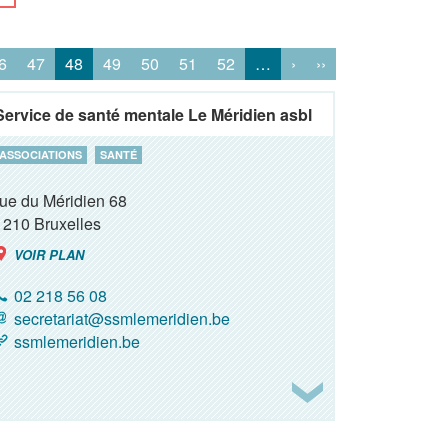
6
47
48
49
50
51
52
…
›
››
Service de santé mentale Le Méridien asbl
ASSOCIATIONS
SANTÉ
rue du Méridien 68
1210
Bruxelles
VOIR PLAN
02 218 56 08
secretariat@ssmlemeridien.be
ssmlemeridien.be