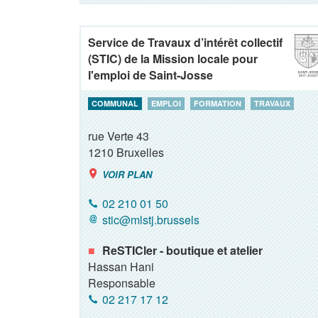
Service de Travaux d’intérêt collectif
(STIC) de la Mission locale pour
l'emploi de Saint-Josse
COMMUNAL
EMPLOI
FORMATION
TRAVAUX
rue Verte 43
1210
Bruxelles
VOIR PLAN
02 210 01 50
stic@mlstj.brussels
ReSTICler - boutique et atelier
Hassan Hani
Responsable
02 217 17 12