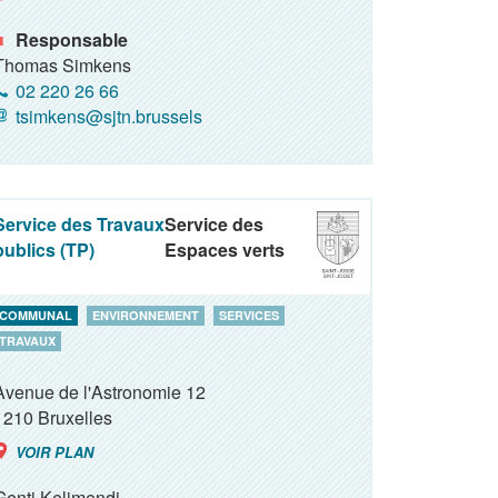
Responsable
Thomas Simkens
02 220 26 66
tsimkens@sjtn.brussels
Service des Travaux
Service des
publics (TP)
Espaces verts
COMMUNAL
ENVIRONNEMENT
SERVICES
TRAVAUX
Avenue de l'Astronomie 12
1210
Bruxelles
VOIR PLAN
Genti Keljmendi