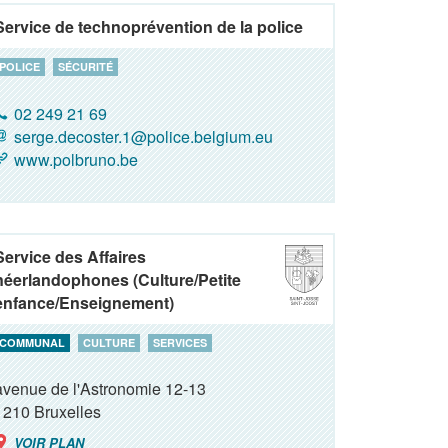
Service de technoprévention de la police
POLICE
SÉCURITÉ
02 249 21 69
serge.decoster.1@police.belgium.eu
www.polbruno.be
Service des Affaires
néerlandophones (Culture/Petite
enfance/Enseignement)
COMMUNAL
CULTURE
SERVICES
avenue de l'Astronomie 12-13
1210
Bruxelles
VOIR PLAN