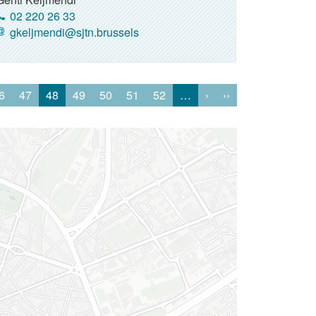
02 220 26 33
gkeljmendi@sjtn.brussels
6
47
48
49
50
51
52
…
›
››