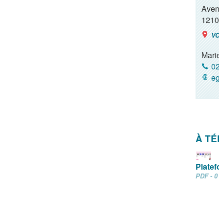
Aven
1210
VO
Mari
02
eg
À T
Plate
PDF - 