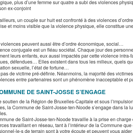
gique, plus d’une femme sur quatre a subi des violences physiqu
son ex-conjoint
 ailleurs, un couple sur huit est confronté à des violences d’ord
se et moins visible que la violence physique, elle constitue une 
 violences peuvent aussi être d’ordre économique, social…
lence conjugale est un fléau sociétal. Chaque jour des personne
ent leurs enfants, eux aussi impactés par cette violence intra-f
ues, défendues… Elles existent dans tous les milieux, quels que 
tation sexuelle, l’état de fortune…
 a pas de victime pré-définie. Néanmoins, la majorité des victim
olences entre partenaires sont un phénomène inacceptable et pun
OMMUNE DE SAINT-JOSSE S’ENGAGE
e soutien de la Région de Bruxelles-Capitale et sous l’impulsion
s, la Commune de Saint-Josse-ten-Noode s’engage dans la lutt
les.
mune de Saint-Josse-ten-Noode travaille à la prise en charge 
rces travaillant en réseau, tant à l’intérieur de la Commune qu
sionnel-le-s de terrain sont à votre écoute et peuvent vous aider