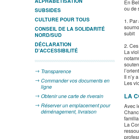
ALPHABÉTISATION
En Bel
ou de 
SUBSIDES
CULTURE POUR TOUS
1. Par
sournoi
CONSEIL DE LA SOLIDARITÉ
subit
NORD/SUD
DÉCLARATION
2. Ces
D'ACCESSIBILITÉ
La vio
notamm
souten
l’orien
Transparence
Il n’y
Commander vos documents en
Les vi
ligne
LA C
Obtenir une carte de riverain
Réserver un emplacement pour
Avec l
déménagement, livraison
Chance
familia
La Com
ressou
profes