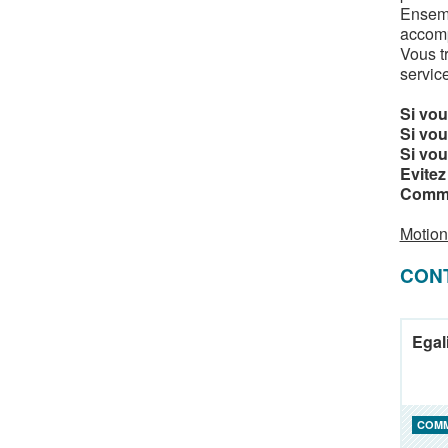
Ensemb
accomp
Vous t
servic
Si vou
Si vou
Si vou
Evitez
Commen
Motion
CON
Egal
COM