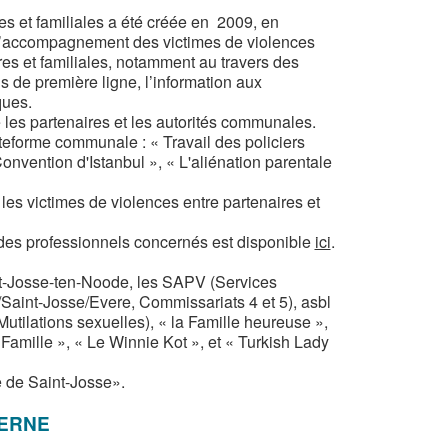
es et familiales a été créée en 2009, en
et l’accompagnement des victimes de violences
ires et familiales, notamment au travers des
ls de première ligne, l’information aux
ques.
 les partenaires et les autorités communales.
teforme communale : « Travail des policiers
Convention d'Istanbul », « L'aliénation parentale
les victimes de violences entre partenaires et
des professionnels concernés est disponible
ici
.
-Josse-ten-Noode, les SAPV (Services
Saint-Josse/Evere, Commissariats 4 et 5), asbl
tilations sexuelles), « la Famille heureuse »,
Famille », « Le Winnie Kot », et « Turkish Lady
e de Saint-Josse».
CERNE