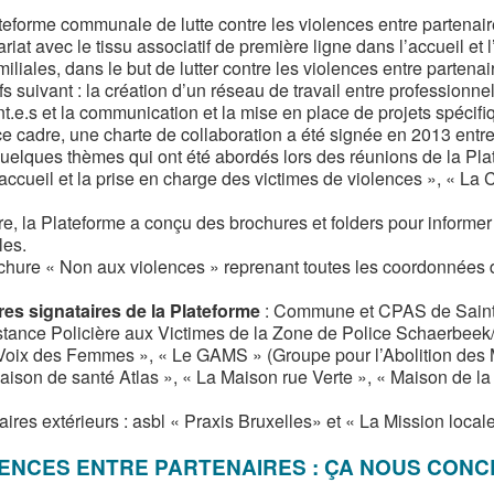
teforme communale de lutte contre les violences entre partenair
ariat avec le tissu associatif de première ligne dans l’accueil 
miliales, dans le but de lutter contre les violences entre partena
fs suivant : la création d’un réseau de travail entre professionne
nt.e.s et la communication et la mise en place de projets spécifi
e cadre, une charte de collaboration a été signée en 2013 entre
quelques thèmes qui ont été abordés lors des réunions de la Pla
accueil et la prise en charge des victimes de violences », « La 
re, la Plateforme a conçu des brochures et folders pour informer 
les.
chure « Non aux violences » reprenant toutes les coordonnées 
s signataires de la Plateforme
: Commune et CPAS de Saint
stance Policière aux Victimes de la Zone de Police Schaerbeek/
 Voix des Femmes », « Le GAMS » (Groupe pour l’Abolition des Mu
aison de santé Atlas », « La Maison rue Verte », « Maison de la 
aires extérieurs : asbl « Praxis Bruxelles» et « La Mission local
ENCES ENTRE PARTENAIRES : ÇA NOUS CON