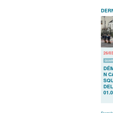
DERN
26/0
QUAR
DÉ
N C
SQU
DEL
01.0