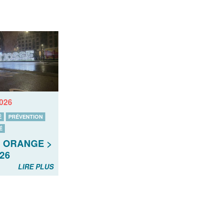
2026
É
PRÉVENTION
É
 ORANGE >
.26
LIRE PLUS