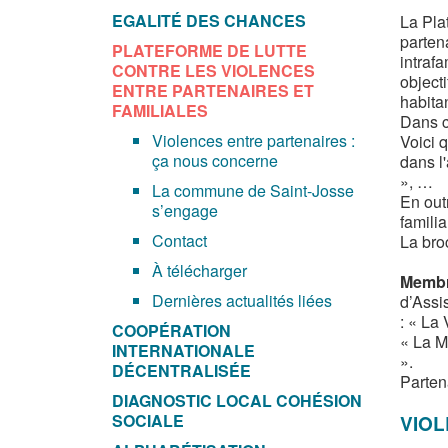
EGALITÉ DES CHANCES
La Pla
parten
PLATEFORME DE LUTTE
intrafa
CONTRE LES VIOLENCES
objecti
ENTRE PARTENAIRES ET
habita
FAMILIALES
Dans c
Violences entre partenaires :
Voici 
ça nous concerne
dans l'
», …
La commune de Saint-Josse
En out
s’engage
familia
Contact
La bro
À télécharger
Membre
Dernières actualités liées
d’Assi
: « La
COOPÉRATION
« La M
INTERNATIONALE
».
DÉCENTRALISÉE
Parten
DIAGNOSTIC LOCAL COHÉSION
SOCIALE
VIOL