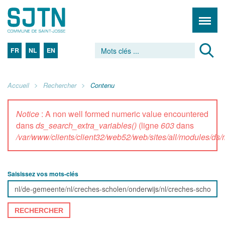
FR
NL
EN
Accueil
Rechercher
Contenu
Notice
: A non well formed numeric value encountered
dans
ds_search_extra_variables()
(ligne
603
dans
/var/www/clients/client32/web52/web/sites/all/modules/d
Saisissez vos mots-clés
RECHERCHER