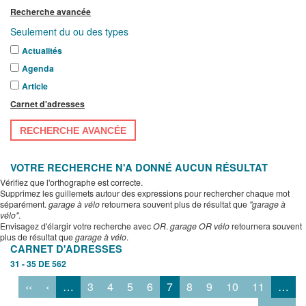
Recherche avancée
Seulement du ou des types
Actualités
Agenda
Article
Carnet d'adresses
RECHERCHE AVANCÉE
VOTRE RECHERCHE N'A DONNÉ AUCUN RÉSULTAT
Vérifiez que l'orthographe est correcte.
Supprimez les guillemets autour des expressions pour rechercher chaque mot
séparément.
garage à vélo
retournera souvent plus de résultat que
"garage à
vélo"
.
Envisagez d'élargir votre recherche avec
OR
.
garage OR vélo
retournera souvent
plus de résultat que
garage à vélo
.
CARNET D'ADRESSES
31 - 35 DE 562
‹‹
‹
…
3
4
5
6
7
8
9
10
11
…