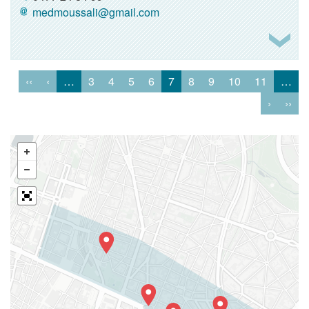
medmoussali@gmail.com
‹‹
‹
…
3
4
5
6
7
8
9
10
11
…
›
››