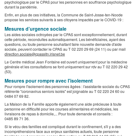
psychologique par le CPAS pour les personnes en souffrance psychologique
durant la pandémie.
Enfin, en plus de ces initiatives, la Commune de Saint-Josse-ten-Noode
propose les services suivants à ses citoyens impactés par le COVID-19 :
Mesures d’urgence sociale
Les aides sociales octroyées par le CPAS sont exceptionnellement, durant
cette période, reconduites automatiquement. Les bénéficiaires, ayant des
questions, ou toute personne souhaitant faire nouvelle demande d'aide
sociale, peuvent contacter le CPAS au T 02 220 29 69 (24 11) ou par mail
direction.sociale@cpassjtn.irisnet.be
Le Centre médical Jean Fontaine est ouvert uniquement pour la médecine
générale et les consultations se font uniquement sur rdv au T 02 220 29 42
(53).
Mesures pour rompre avec l'isolement
Pour rompre l'isolement des personnes âgées : l'assistante sociale du CPAS
référente "coronavirus seniors isolés" est joignable au T 02 220 24 60 ou
0484 07 69 82.
La Maison de la Famille apporte également une aide précieuse à toute
personne en difficulté pour les courses alimentaires et médicales, les
livraisons de repas à domicile,... Pour toute demande et conseils :
0485 89 71 36.
Si le vécu des familles est compliqué durant le confinement, s'il y a des
incompréhensions face aux enjeux sanitaires actuels, toute personne