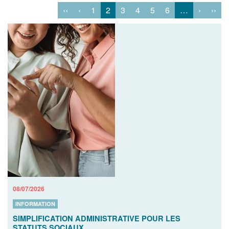
‹‹
‹
1
2
3
4
5
6
…
›
››
08/07/2026
INFORMATION
SIMPLIFICATION ADMINISTRATIVE POUR LES
STATUTS SOCIAUX