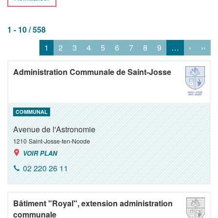
1 - 10 / 558
1
2
3
4
5
6
7
8
9
…
›
››
Administration Communale de Saint-Josse
COMMUNAL
Avenue de l'Astronomie
1210
Saint-Josse-ten-Noode
VOIR PLAN
02 220 26 11
Bâtiment "Royal", extension administration
communale