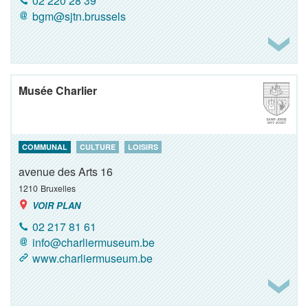
02 220 28 39
bgm@sjtn.brussels
Musée Charlier
COMMUNAL
CULTURE
LOISIRS
avenue des Arts 16
1210
Bruxelles
VOIR PLAN
02 217 81 61
info@charliermuseum.be
www.charliermuseum.be