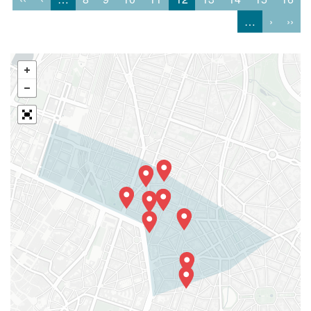
…
›
››