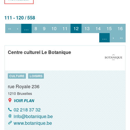
111 - 120 / 558
‹‹
‹
…
8
9
10
11
12
13
14
15
16
…
›
››
Centre culturel Le Botanique
CULTURE
LOISIRS
rue Royale 236
1210
Bruxelles
VOIR PLAN
02 218 37 32
info@botanique.be
www.botanique.be