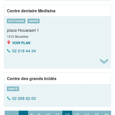
Centre dentaire Medisina
DOCTEURS
SANTÉ
place Houwaert 1
1210
Bruxelles
VOIR PLAN
02 218 44 34
Centre des grands brûlés
SANTÉ
02 268 62 00
‹‹
‹
…
8
9
10
11
12
13
14
15
16