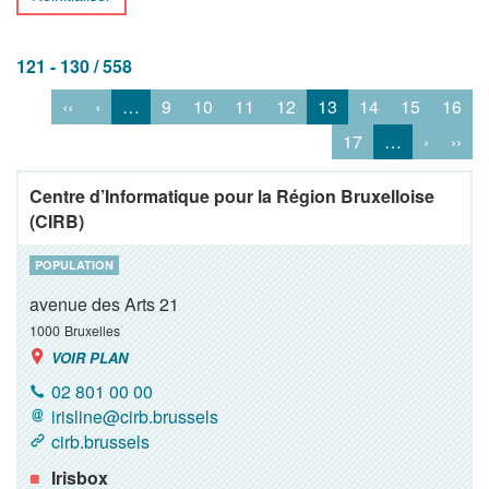
121 - 130 / 558
‹‹
‹
…
9
10
11
12
13
14
15
16
17
…
›
››
Centre d’Informatique pour la Région Bruxelloise
(CIRB)
POPULATION
avenue des Arts 21
1000
Bruxelles
VOIR PLAN
02 801 00 00
irisline@cirb.brussels
cirb.brussels
Irisbox