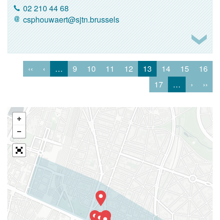
02 210 44 68
csphouwaert@sjtn.brussels
‹‹
‹
…
9
10
11
12
13
14
15
16
17
…
›
››