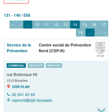
131 - 140 / 558
‹‹
‹
…
10
11
12
13
14
15
16
17
18
…
›
››
Service de la
Centre social de Prévention
Prévention
Nord (CSP-N)
COMMUNAL
SÉCURITÉ
SERVICES
rue Botanique 59
1210
Bruxelles
VOIR PLAN
02 241 43 93
cspnord@sjtn.brussels