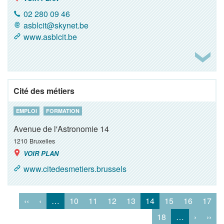
02 280 09 46
asblcit@skynet.be
www.asblcit.be
Cité des métiers
EMPLOI
FORMATION
Avenue de l'Astronomie 14
1210
Bruxelles
VOIR PLAN
www.citedesmetiers.brussels
‹‹
‹
…
10
11
12
13
14
15
16
17
18
…
›
››