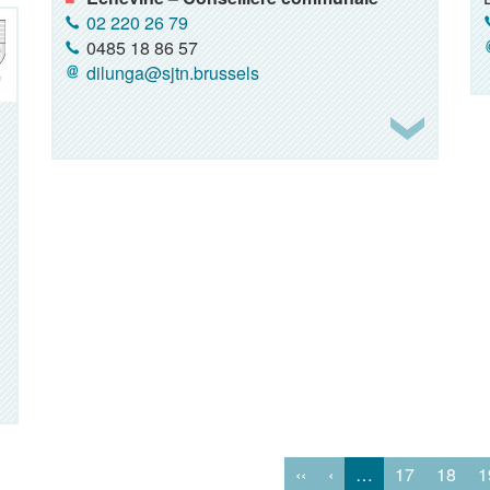
02 220 26 79
0485 18 86 57
dilunga@sjtn.brussels
‹‹
‹
…
17
18
1