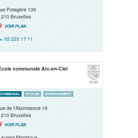
rue Potagère 135
1210
Bruxelles
VOIR PLAN
02 223 17 11
Ecole communale Arc-en-Ciel
COMMUNAL
ECOLES
ENSEIGNEMENT
rue de l'Abondance 19
1210
Bruxelles
VOIR PLAN
Laurent Mantanus