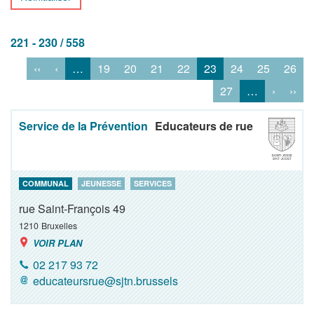
221 - 230 / 558
‹‹
‹
…
19
20
21
22
23
24
25
26
27
…
›
››
Service de la Prévention
Educateurs de rue
COMMUNAL
JEUNESSE
SERVICES
rue Saint-François 49
1210
Bruxelles
VOIR PLAN
02 217 93 72
educateursrue@sjtn.brussels