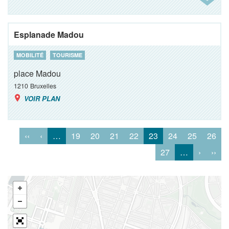
Esplanade Madou
MOBILITÉ
TOURISME
place Madou
1210
Bruxelles
VOIR PLAN
‹‹
‹
…
19
20
21
22
23
24
25
26
27
…
›
››