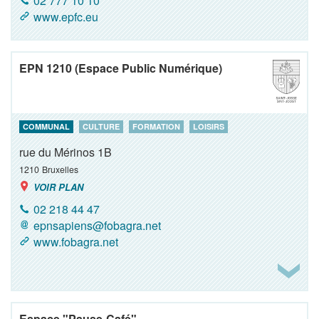
02 777 10 10
www.epfc.eu
EPN 1210 (Espace Public Numérique)
COMMUNAL
CULTURE
FORMATION
LOISIRS
rue du Mérinos 1B
1210
Bruxelles
VOIR PLAN
02 218 44 47
epnsapiens@fobagra.net
www.fobagra.net
Espace "Pause-Café"