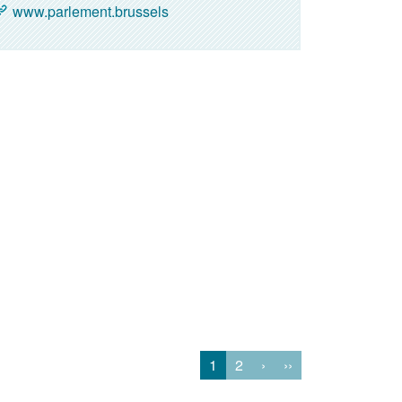
www.parlement.brussels
1
2
›
››