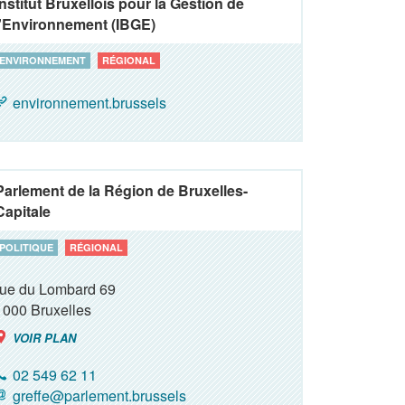
Institut Bruxellois pour la Gestion de
l'Environnement (IBGE)
ENVIRONNEMENT
RÉGIONAL
environnement.brussels
Parlement de la Région de Bruxelles-
Capitale
POLITIQUE
RÉGIONAL
rue du Lombard 69
1000
Bruxelles
VOIR PLAN
02 549 62 11
greffe@parlement.brussels