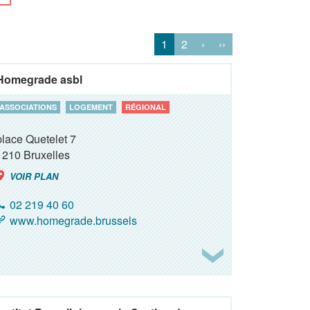
1
2
›
››
Homegrade asbl
ASSOCIATIONS
LOGEMENT
RÉGIONAL
place Quetelet 7
1210
Bruxelles
VOIR PLAN
02 219 40 60
www.homegrade.brussels