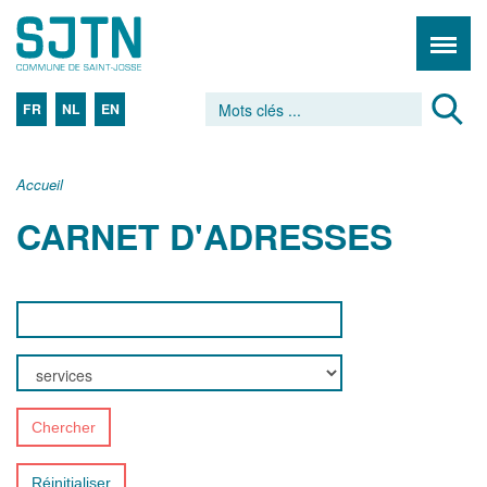
FR
NL
EN
Accueil
CARNET D'ADRESSES
Chercher
Réinitialiser