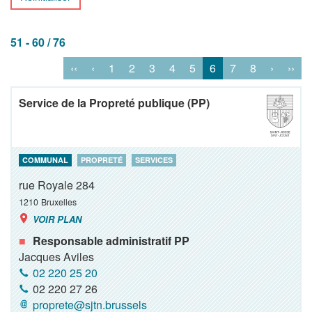
51 - 60 / 76
‹‹
‹
1
2
3
4
5
6
7
8
›
››
Service de la Propreté publique (PP)
COMMUNAL
PROPRETÉ
SERVICES
rue Royale 284
1210
Bruxelles
VOIR PLAN
Responsable administratif PP
Jacques Aviles
02 220 25 20
02 220 27 26
proprete@sjtn.brussels