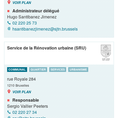
VOIR PLAN
Administrateur délégué
Hugo Santibanez Jimenez
02 220 25 73
hsantibanezjimenez@sjtn.brussels
Service de la Rénovation urbaine (SRU)
COMMUNAL
QUARTIER
SERVICES
URBANISME
rue Royale 284
1210
Bruxelles
VOIR PLAN
Responsable
Sergio Vallier Peeters
02 220 27 34