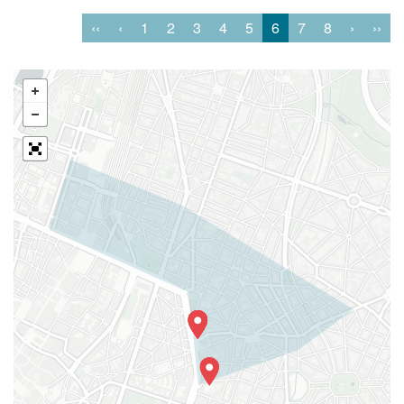
‹‹
‹
1
2
3
4
5
6
7
8
›
››