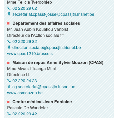
Mme Felicia Tverdohleb
02 220 29 02
secretariat.cpasst-josse@cpassjtn.irisnet.be
Département des affaires sociales
Mr. Jean Aubin Kouakou Vanbist
Directeur de l'Action sociale f.f.
02 220 29 82
direction.sociale@cpassjtn.irisnet.be
www.cpas1210.brussels
Maison de repos Anne Sylvie Mouzon (CPAS)
Mme Mvunzi Tsanga Mimi
Directrice f.f.
02 220 24 23
cg.secretariat@cpassjtn.irisnet.be
www.asmouzon.be
Centre médical Jean Fontaine
Pascale De Wandeler
02 220 29 42