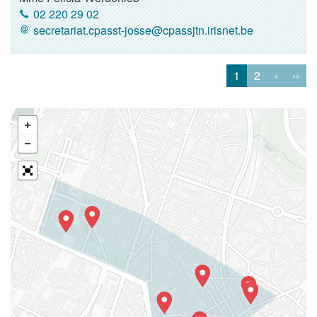
02 220 29 02
secretariat.cpasst-josse@cpassjtn.irisnet.be
1
2
›
››