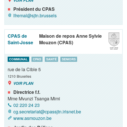
VOIR PLAN
Président du CPAS
lfremal@sjtn.brussels
CPAS de
Maison de repos Anne Sylvie
Saint-Josse
Mouzon (CPAS)
COMMUNAL
CPAS
SANTÉ
SENIORS
rue de la Cible 5
1210
Bruxelles
VOIR PLAN
Directrice f.f.
Mme Mvunzi Tsanga Mimi
02 220 24 23
cg.secretariat@cpassjtn.irisnet.be
www.asmouzon.be