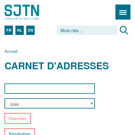
FR
NL
EN
Accueil
CARNET D'ADRESSES
Chercher
Réinitialiser