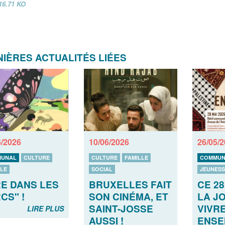
16.71 KO
IÈRES ACTUALITÉS LIÉES
6/2026
10/06/2026
26/05/
UNAL
CULTURE
CULTURE
FAMILLE
COMMUN
LLE
SOCIAL
JEUNESS
RE DANS LES
BRUXELLES FAIT
CE 28
CS" !
SON CINÉMA, ET
LA J
SAINT-JOSSE
VIVRE
LIRE PLUS
AUSSI !
ENSE