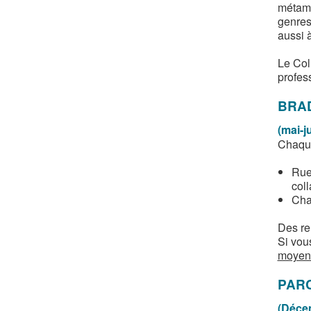
métamo
genres
aussi à
Le Coll
profess
BRA
(mai-j
Chaque
Rue
col
Cha
Des re
Si vou
moyen
PAR
(Déce