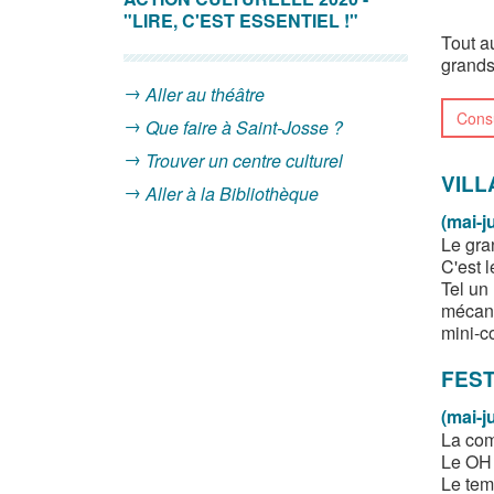
"LIRE, C'EST ESSENTIEL !"
Tout a
grands 
Aller au théâtre
Consu
Que faire à Saint-Josse ?
Trouver un centre culturel
VILL
Aller à la Bibliothèque
(mai-j
Le gra
C'est 
Tel un
mécani
mini-c
FEST
(mai-j
La com
Le OH 
Le tem