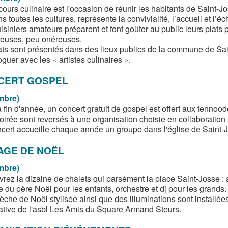
ours culinaire est l'occasion de réunir les habitants de Saint-Jo
s toutes les cultures, représente la convivialité, l’accueil et l’é
siniers amateurs préparent et font goûter au public leurs plats p
euses, peu onéreuses.
ats sont présentés dans des lieux publics de la commune de Sain
oguer avec les « artistes culinaires ».
CERT GOSPEL
mbre)
a fin d'année, un concert gratuit de gospel est offert aux tenno
soirée sont reversés à une organisation choisie en collaboration
cert accueille chaque année un groupe dans l'église de Saint-
AGE DE NOËL
mbre)
rez la dizaine de chalets qui parsèment la place Saint-Josse : 
te du père Noël pour les enfants, orchestre et dj pour les grands.
èche de Noël stylisée ainsi que des illuminations sont install
itiative de l'asbl Les Amis du Square Armand Steurs.