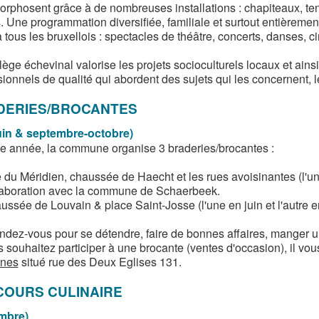
rphosent grâce à de nombreuses installations : chapiteaux, tent
. Une programmation diversifiée, familiale et surtout entièreme
 tous les bruxellois : spectacles de théâtre, concerts, danses, ci
ège échevinal valorise les projets socioculturels locaux et ains
ionnels de qualité qui abordent des sujets qui les concernent, le
DERIES/BROCANTES
uin & septembre-octobre)
 année, la commune organise 3 braderies/brocantes :
 du Méridien, chaussée de Haecht et les rues avoisinantes (l'un
laboration avec la commune de Schaerbeek.
ussée de Louvain & place Saint-Josse (l'une en juin et l'autre 
ndez-vous pour se détendre, faire de bonnes affaires, manger u
s souhaitez participer à une brocante (ventes d'occasion), il vou
nes
situé rue des Deux Eglises 131.
COURS CULINAIRE
mbre)