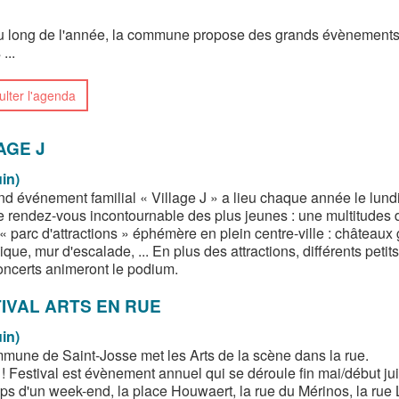
u long de l'année, la commune propose des grands évènements au
...
lter l'agenda
AGE J
uin)
nd événement familial « Village J » a lieu chaque année le lund
le rendez-vous incontournable des plus jeunes : une multitudes de
 « parc d'attractions » éphémère en plein centre-ville : château
que, mur d'escalade, ... En plus des attractions, différents peti
oncerts animeront le podium.
IVAL ARTS EN RUE
uin)
mune de Saint-Josse met les Arts de la scène dans la rue.
! Festival est évènement annuel qui se déroule fin mai/début ju
ps d'un week-end, la place Houwaert, la rue du Mérinos, la rue 