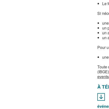
Le 
Si néc
une 
un 
un a
un 
Pour u
une 
Toute 
(IBGE)
events
À T
événe