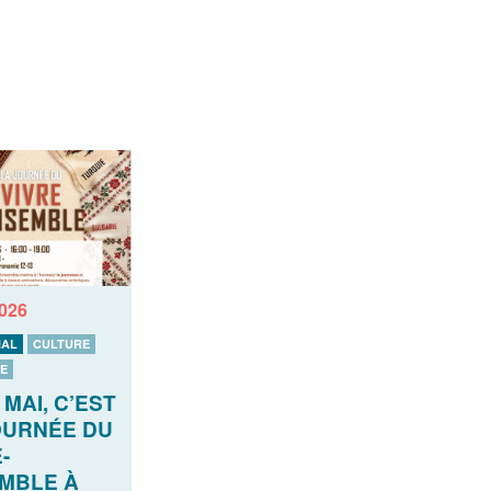
2026
AL
CULTURE
E
 MAI, C’EST
OURNÉE DU
-
MBLE À