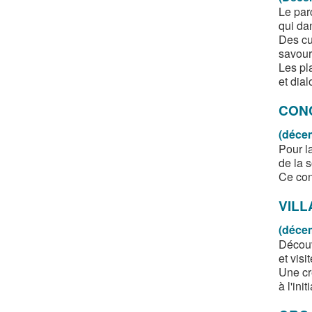
Le parc
qui dan
Des cui
savour
Les pl
et dial
CON
(déce
Pour l
de la 
Ce con
VILL
(déce
Découv
et visi
Une cr
à l'in