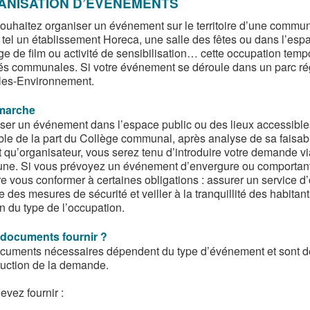
ANISATION D’ÉVÉNEMENTS
ouhaitez organiser un événement sur le territoire d’une commun
, tel un établissement Horeca, une salle des fêtes ou dans l’esp
ge de film ou activité de sensibilisation… cette occupation temp
tés communales. Si votre événement se déroule dans un parc rég
les-Environnement.
marche
ser un événement dans l’espace public ou des lieux accessibles a
ble de la part du Collège communal, après analyse de sa faisabil
t qu’organisateur, vous serez tenu d’introduire votre demande vi
e. Si vous prévoyez un événement d’envergure ou comportant d
e vous conformer à certaines obligations : assurer un service d’o
e des mesures de sécurité et veiller à la tranquillité des habita
n du type de l’occupation.
 documents fournir ?
cuments nécessaires dépendent du type d’événement et sont d
oduction de la demande.
evez fournir :