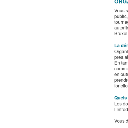
ORG
Vous s
public
tourna
autori
Bruxel
La dé
Organi
préala
En tan
commun
en outr
prendr
fonctio
Quels
Les do
l’intr
Vous d