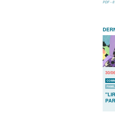
PDF - 8
DERN
30/0
COMM
FAMI
"LI
PAR