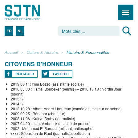
FR
NL
Accueil
Culture & Histoire
Histoire & Personnalités
CITOYENS D'HONNEUR
PARTAGER
TWEETER
2019 06 14: Irma Bozzo (assistante sociale)
2016 03 03 : Hamsi Boubeker (peintre) – 2016 10 18 : Nordin Jbari
(sportif)
2015 : /
2014 : /
2013 10 28 : Albert-André Lheureux (comédien, metteur en scène)
2009 09 25 : Bénabar (chanteur)
2008 11 06 : Katryn Brahy (journaliste)
2007 04 20 : Julot Verbeeck (attaché de presse)
2002 : Mohamed El Baroudi (militant, philosophe)
xxxx : Sébastien de Raet (journaliste, politicien)