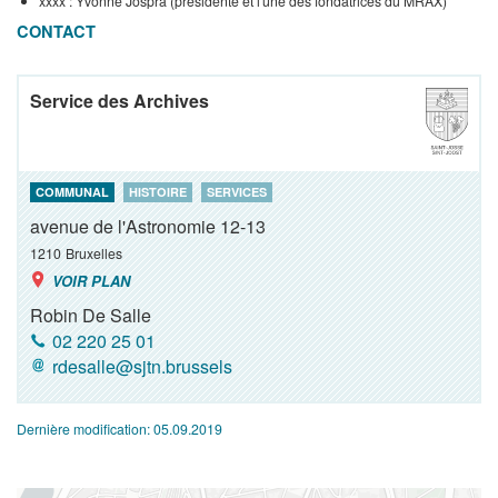
xxxx : Yvonne Jospra (présidente et l'une des fondatrices du MRAX)
CONTACT
Service des Archives
COMMUNAL
HISTOIRE
SERVICES
avenue de l'Astronomie 12-13
1210
Bruxelles
VOIR PLAN
Robin De Salle
02 220 25 01
rdesalle@sjtn.brussels
Dernière modification:
05.09.2019