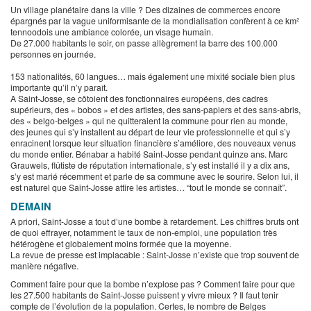
Un village planétaire dans la ville ? Des dizaines de commerces encore
épargnés par la vague uniformisante de la mondialisation confèrent à ce km²
tennoodois une ambiance colorée, un visage humain.
De 27.000 habitants le soir, on passe allègrement la barre des 100.000
personnes en journée.
153 nationalités, 60 langues… mais également une mixité sociale bien plus
importante qu’il n’y paraît.
A Saint-Josse, se côtoient des fonctionnaires européens, des cadres
supérieurs, des « bobos » et des artistes, des sans-papiers et des sans-abris,
des « belgo-belges » qui ne quitteraient la commune pour rien au monde,
des jeunes qui s’y installent au départ de leur vie professionnelle et qui s’y
enracinent lorsque leur situation financière s’améliore, des nouveaux venus
du monde entier. Bénabar a habité Saint-Josse pendant quinze ans. Marc
Grauwels, flûtiste de réputation internationale, s’y est installé il y a dix ans,
s’y est marié récemment et parle de sa commune avec le sourire. Selon lui, il
est naturel que Saint-Josse attire les artistes… “tout le monde se connaît”.
DEMAIN
A priori, Saint-Josse a tout d’une bombe à retardement. Les chiffres bruts ont
de quoi effrayer, notamment le taux de non-emploi, une population très
hétérogène et globalement moins formée que la moyenne.
La revue de presse est implacable : Saint-Josse n’existe que trop souvent de
manière négative.
Comment faire pour que la bombe n’explose pas ? Comment faire pour que
les 27.500 habitants de Saint-Josse puissent y vivre mieux ? Il faut tenir
compte de l’évolution de la population. Certes, le nombre de Belges