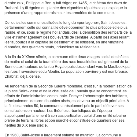
d’entre eux , Philippe le Bon, y fait ériger, en 1465, le château des ducs de
Brabant. Il y fit également planter des vignobles réputés ce qui explique la
présence d’une grappe de raisin sur les armoiries de la commune.
De toutes les communes situées le long du «pentagone», Saint-Josse est
certainement celle qui connaît le développement le plus précoce et le plus
rapide, et ce, sous le régime hollandais, dès la démolition des remparts de la
ville et l’aménagement des boulevards de ceinture. A partir des axes reliant
les faubourgs à la capitale se dessinent et se lotissent, en une vingtaine
d’années, des quartiers neufs, industrieux ou résidentiels.
A la fin du XIXème siècle, la commune offre deux visages : celui des hôtels
de maître et celui de la fourmilière des rues industrielles qui grimpent de la
Senne aux hauteurs de la rue Royale puis descendant vers le Maelbeek par
les rues Traversière et du Moulin. La population ouvrière y est nombreuse.
L’habitat, déjà, dense.
Au lendemain de la Seconde Guerre mondiale, c’est sur la modernisation de
la place Saint-Josse et de la chaussée de Louvain que se concentrent les
efforts de l’administration communale. Enrayer l’hémorragie des habitants,
principalement des contribuables aisés, est devenu un objectif prioritaire. A
la fin des années 50, la commune a résolument pris le parti d’élever ses
constructions en hauteur. Les théories urbanistiques de l’époque
s’appliquent parfaitement à son cas particulier : celui d’une entité urbaine
privée de terrains libres et bon marché et constituée de quartiers denses
hérités du XIX ème siècle.
En 1960, Saint-Josse a largement entamé sa mutation. La commune a