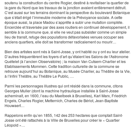
soutenu la construction du centre Rogier, destiné à revitaliser la quartier de
la gare du Nord que les travaux de la jonction avaient entièrement détruit.
C’est aussi sur les terrains dominant la perspective du boulevard Botanique
que s’était érigé l’immeuble moderne de la Prévoyance sociale. A cette
époque aussi, la place Madou s’apprête a subir une mutation complète.
Encerclée et traversée par des axes routiers en continuel développement, il
semble à la commune que, si elle ne veut pas subsister comme un simple
lieu de transit, refuge des populations défavorisées venues occuper ses
anciens quartiers, elle doit se transformer radicalement ou mourir…
Bien des artistes sont nés à Saint-Josse, y ont habité ou y ont eu leur atelier.
D’autres fréquentèrent les foyers d’art qu’étaient les Salons de l’Astronome
Quételet (à l’ancien Observatoire) ; la maison Van Cutsem-Charlier et les
Etablissements Mommen. Cette tradition culturelle de la commune se
retrouve aujourd’hui au Botanique, au Musée Charlier, au Théâtre de la Vie,
à l’Infini Théâtre, au Théâtre Le Public, …
Parmi les personnages illustres qui ont résidé dans la commune, citons
Georges Muller (dont la machine hydraulique installée à Saint-Josse
acheminait, en 1600, l’eau du Maelbeek à Bruxelles), Karl Marx, Friedrich
Engels, Charles Rogier, Metternich, Charles de Bériot, Jean-Baptiste
Houwaert…
Rappelons enfin qu’en 1855, 142 des 253 hectares que comptait Saint-
Josse ont été rattachés à la Ville de Bruxelles pour créer le « Quartier
Léopold »…