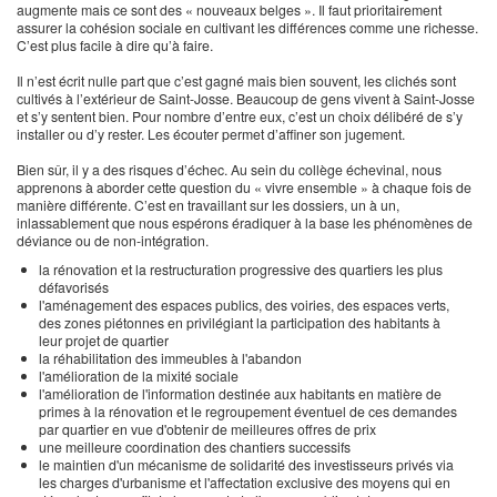
augmente mais ce sont des « nouveaux belges ». Il faut prioritairement
assurer la cohésion sociale en cultivant les différences comme une richesse.
C’est plus facile à dire qu’à faire.
Il n’est écrit nulle part que c’est gagné mais bien souvent, les clichés sont
cultivés à l’extérieur de Saint-Josse. Beaucoup de gens vivent à Saint-Josse
et s’y sentent bien. Pour nombre d’entre eux, c’est un choix délibéré de s’y
installer ou d’y rester. Les écouter permet d’affiner son jugement.
Bien sûr, il y a des risques d’échec. Au sein du collège échevinal, nous
apprenons à aborder cette question du « vivre ensemble » à chaque fois de
manière différente. C’est en travaillant sur les dossiers, un à un,
inlassablement que nous espérons éradiquer à la base les phénomènes de
déviance ou de non-intégration.
la rénovation et la restructuration progressive des quartiers les plus
défavorisés
l'aménagement des espaces publics, des voiries, des espaces verts,
des zones piétonnes en privilégiant la participation des habitants à
leur projet de quartier
la réhabilitation des immeubles à l'abandon
l'amélioration de la mixité sociale
l'amélioration de l'information destinée aux habitants en matière de
primes à la rénovation et le regroupement éventuel de ces demandes
par quartier en vue d'obtenir de meilleures offres de prix
une meilleure coordination des chantiers successifs
le maintien d'un mécanisme de solidarité des investisseurs privés via
les charges d'urbanisme et l'affectation exclusive des moyens qui en