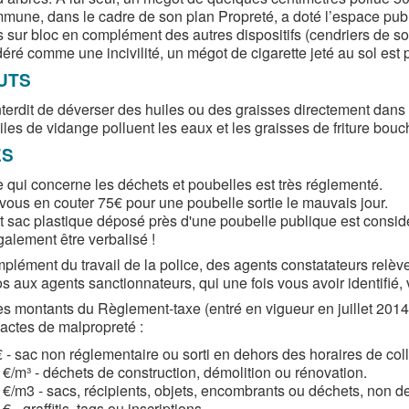
mune, dans le cadre de son plan Propreté, a doté l’espace pub
 sur bloc en complément des autres dispositifs (cendriers de so
éré comme une incivilité, un mégot de cigarette jeté au sol es
UTS
interdit de déverser des huiles ou des graisses directement dans
les de vidange polluent les eaux et les graisses de friture bouc
ES
e qui concerne les déchets et poubelles est très réglementé.
t vous en couter 75€ pour une poubelle sortie le mauvais jour.
it sac plastique déposé près d'une poubelle publique est consid
galement être verbalisé !
plément du travail de la police, des agents constatateurs relèven
os aux agents sanctionnateurs, qui une fois vous avoir identifié, 
les montants du Règlement-taxe (entré en vigueur en juillet 2014
 actes de malpropreté :
 - sac non réglementaire ou sorti en dehors des horaires de collec
€/m³ - déchets de construction, démolition ou rénovation.
 €/m3 - sacs, récipients, objets, encombrants ou déchets, non d
€ - graffitis, tags ou inscriptions