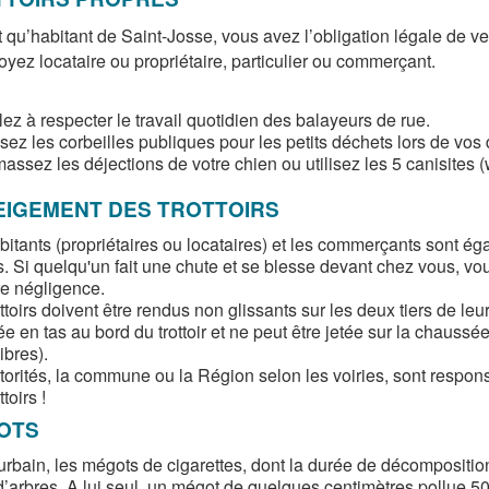
 qu’habitant de Saint-Josse, vous avez l’obligation légale de veill
oyez locataire ou propriétaire, particulier ou commerçant.
lez à respecter le travail quotidien des balayeurs de rue.
isez les corbeilles publiques pour les petits déchets lors de vo
ssez les déjections de votre chien ou utilisez les 5 canisites (
EIGEMENT DES TROTTOIRS
bitants (propriétaires ou locataires) et les commerçants sont
irs. Si quelqu'un fait une chute et se blesse devant chez vous, v
re négligence.
ttoirs doivent être rendus non glissants sur les deux tiers de leur
 en tas au bord du trottoir et ne peut être jetée sur la chaussé
libres).
torités, la commune ou la Région selon les voiries, sont respo
toirs !
OTS
urbain, les mégots de cigarettes, dont la durée de décomposition 
d’arbres. A lui seul, un mégot de quelques centimètres pollue 500