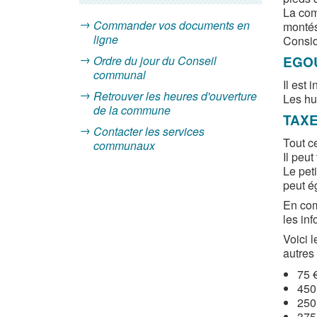
La com
Commander vos documents en
montés
ligne
Consid
EGO
Ordre du jour du Conseil
communal
Il est 
Retrouver les heures d'ouverture
Les hui
de la commune
TAX
Contacter les services
Tout c
communaux
Il peu
Le pet
peut é
En com
les inf
Voici 
autres
75 €
450 
250
375 