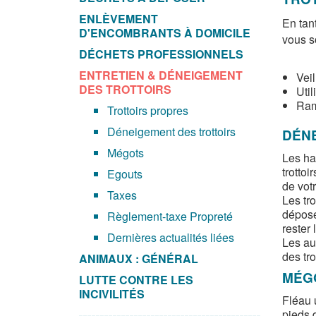
ENLÈVEMENT
En tant
D'ENCOMBRANTS À DOMICILE
vous s
DÉCHETS PROFESSIONNELS
ENTRETIEN & DÉNEIGEMENT
Veil
DES TROTTOIRS
Util
Rama
Trottoirs propres
Déneigement des trottoirs
DÉN
Mégots
Les ha
trotto
Egouts
de vot
Taxes
Les tro
déposée
Règlement-taxe Propreté
rester 
Dernières actualités liées
Les au
des trot
ANIMAUX : GÉNÉRAL
MÉG
LUTTE CONTRE LES
INCIVILITÉS
Fléau 
pieds 