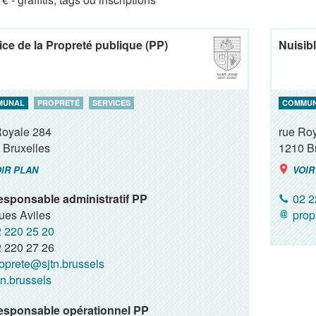
ice de la Propreté publique (PP)
Nuisibl
MUNAL
PROPRETÉ
SERVICES
COMMU
Royale 284
rue Ro
Bruxelles
1210
B
IR PLAN
VOIR
sponsable administratif PP
02 2
ues Aviles
prop
 220 25 20
 220 27 26
oprete@sjtn.brussels
tn.brussels
esponsable opérationnel PP