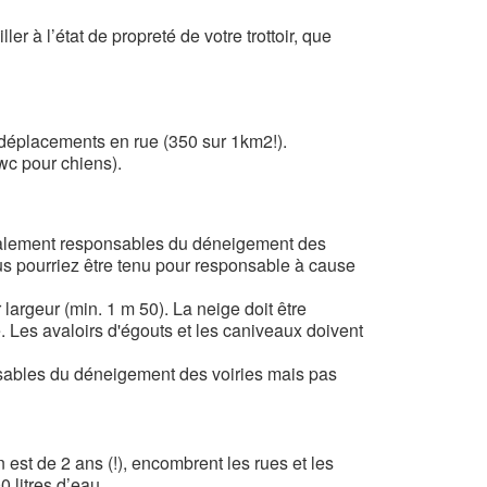
er à l’état de propreté de votre trottoir, que
s déplacements en rue (350 sur 1km2!).
wc pour chiens).
 également responsables du déneigement des
ous pourriez être tenu pour responsable à cause
 largeur (min. 1 m 50). La neige doit être
e. Les avaloirs d'égouts et les caniveaux doivent
nsables du déneigement des voiries mais pas
est de 2 ans (!), encombrent les rues et les
 litres d’eau.