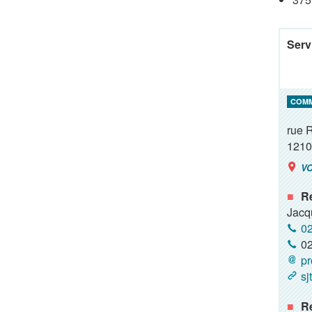
Serv
COM
rue 
1210
VO
Re
Jacq
02
02
pr
sj
R