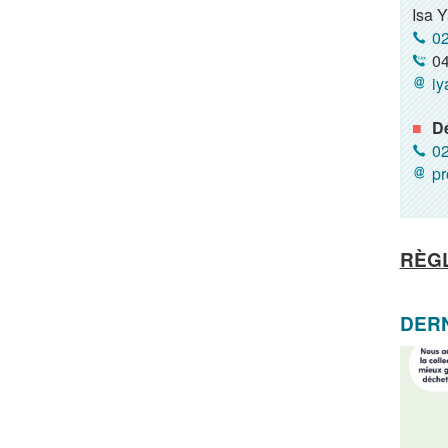
Isa 
02
04
iy
Dé
02
pr
RÈG
DERN