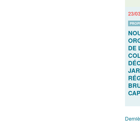
23/0
PROP
NO
ORG
DE 
COL
DÉC
JAR
RÉG
BRU
CAP
Derniè