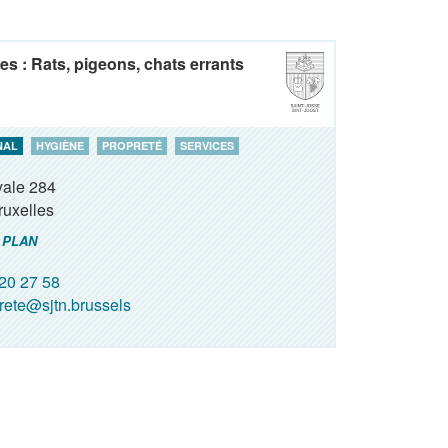
es : Rats, pigeons, chats errants
NAL
HYGIÈNE
PROPRETÉ
SERVICES
yale 284
ruxelles
 PLAN
20 27 58
rete@sjtn.brussels