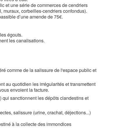
lic et une série de commerces de cendriers
l, muraux, corbeilles-cendriers confondus).
t passible d’une amende de 75€.
 les égouts.
hent les canalisations.
éré comme de la salissure de l'espace public et
t au quotidien les irrégularités et transmettent
vous envoient la facture.
) qui sanctionnent les dépôts clandestins et
tes, salissure (urine, crachat, déjections...)
estiné à la collecte des immondices