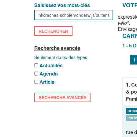
VOTR
Saisissez vos mots-clés
expressi
vélo"
.
Envisage
RECHERCHER
CAR
1 - 5 
Recherche avancée
Seulement du ou des types
1
Actualités
Agenda
Article
1. C
& po
RECHERCHE AVANCÉE
Fami
COM
PROP
rue 