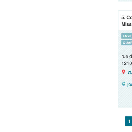
5. C
Miss
ENVI
QUAR
rue d
1210
VO
j
1