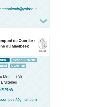
rechalcath@yahoo.fr
ompost de Quartier :
ins du Maelbeek
MUNAL
ENVIRONNEMENT
RETÉ
QUARTIER
du Moulin 139
Bruxelles
IR PLAN
oscompost@gmail.com