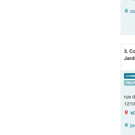
ma
3. C
Jard
COM
PROP
rue 
1210
VO
j