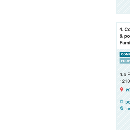
4. C
& po
Fami
COM
PROP
rue 
1210
VO
po
j