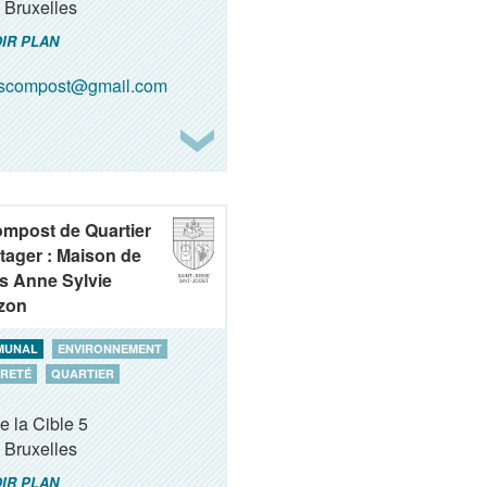
Bruxelles
IR PLAN
oscompost@gmail.com
ompost de Quartier
tager : Maison de
s Anne Sylvie
zon
MUNAL
ENVIRONNEMENT
RETÉ
QUARTIER
e la Cible 5
Bruxelles
IR PLAN