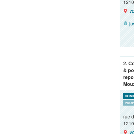
1210
VO
j
2. C
& po
repo
Mou
COM
PROP
rue d
1210
VO