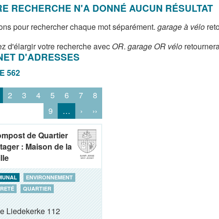
E RECHERCHE N'A DONNÉ AUCUN RÉSULTAT
ons pour rechercher chaque mot séparément.
garage à vélo
reto
z d'élargir votre recherche avec
OR
.
garage OR vélo
retournera
NET D'ADRESSES
DE 562
2
3
4
5
6
7
8
9
…
›
››
ompost de Quartier
tager : Maison de la
lle
MUNAL
ENVIRONNEMENT
RETÉ
QUARTIER
de Liedekerke 112