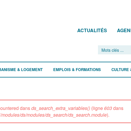
ACTUALITÉS
AGEN
BANISME & LOGEMENT
EMPLOIS & FORMATIONS
CULTURE 
ncountered dans
ds_search_extra_variables()
(ligne
603
dans
all/modules/ds/modules/ds_search/ds_search.module
).