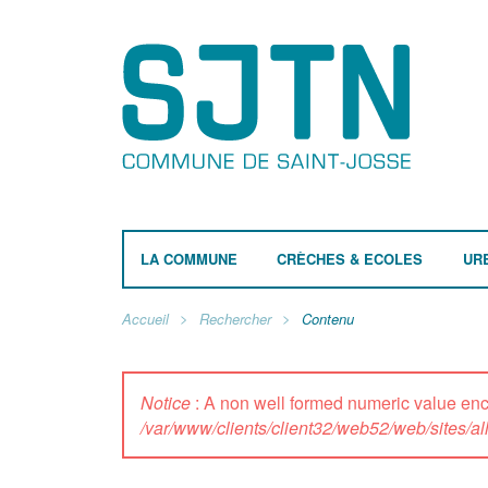
LA COMMUNE
CRÈCHES & ECOLES
UR
Accueil
Rechercher
Contenu
Notice
: A non well formed numeric value e
/var/www/clients/client32/web52/web/sites/