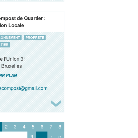
ompost de Quartier :
ion Locale
RONNEMENT
PROPRETÉ
TIER
e l'Union 31
Bruxelles
IR PLAN
oscompost@gmail.com
2
3
4
5
6
7
8
9
…
›
››