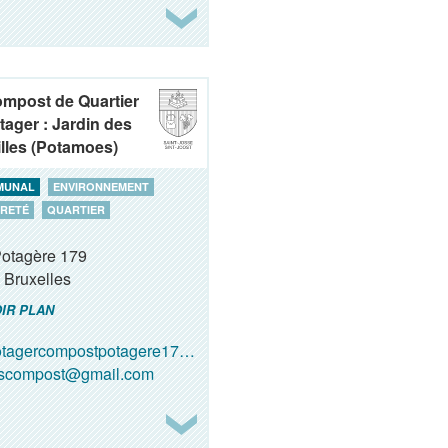
ompost de Quartier
tager : Jardin des
lles (Potamoes)
MUNAL
ENVIRONNEMENT
RETÉ
QUARTIER
Potagère 179
Bruxelles
IR PLAN
tagercompostpotagere179@gmail.com
oscompost@gmail.com