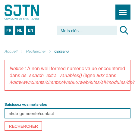
FR
NL
EN
Accueil
Rechercher
Contenu
Notice
: A non well formed numeric value encountered
dans
ds_search_extra_variables()
(ligne
603
dans
/var/www/clients/client32/web52/web/sites/all/modules/d
Saisissez vos mots-clés
RECHERCHER