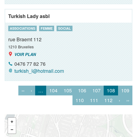
Turkish Lady asbl
ASSOCIATIONS
FEMME
SOCIAL
rue Braemt 112
1210
Bruxelles
VOIR PLAN
0476 77 82 76
turkish_l@hotmail.com
‹‹
‹
…
104
105
106
107
108
109
110
111
112
›
››