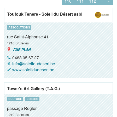
110
111
112
›
››
Toufouk Tenere - Soleil du Désert asbl
ASSOCIATIONS
rue Saint-Alphonse 41
1210
Bruxelles
VOIR PLAN
0488 05 67 27
info@soleildudesert.be
www.soleildudesert.be
Tower's Art Gallery (T.A.G.)
CULTURE
LOISIRS
passage Rogier
1210
Bruxelles