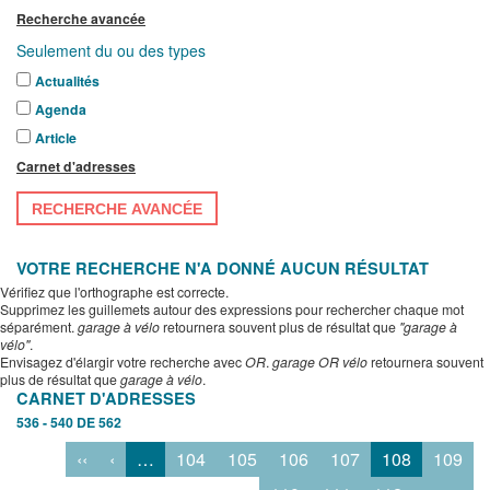
Recherche avancée
Seulement du ou des types
Actualités
Agenda
Article
Carnet d'adresses
RECHERCHE AVANCÉE
VOTRE RECHERCHE N'A DONNÉ AUCUN RÉSULTAT
Vérifiez que l'orthographe est correcte.
Supprimez les guillemets autour des expressions pour rechercher chaque mot
séparément.
garage à vélo
retournera souvent plus de résultat que
"garage à
vélo"
.
Envisagez d'élargir votre recherche avec
OR
.
garage OR vélo
retournera souvent
plus de résultat que
garage à vélo
.
CARNET D'ADRESSES
536 - 540 DE 562
‹‹
‹
…
104
105
106
107
108
109