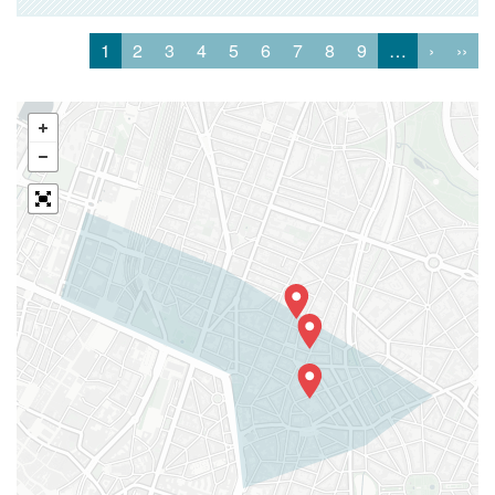
1
2
3
4
5
6
7
8
9
…
›
››