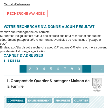
Carnet d'adresses
RECHERCHE AVANCÉE
VOTRE RECHERCHE N'A DONNÉ AUCUN RÉSULTAT
Vérifiez que l'orthographe est correcte.
Supprimez les guillemets autour des expressions pour rechercher chaque mot
séparément.
garage à vélo
retournera souvent plus de résultat que
"garage à
vélo"
.
Envisagez d'élargir votre recherche avec
OR
.
garage OR vélo
retournera souvent
plus de résultat que
garage à vélo
.
CARNET D'ADRESSES
1 - 5 DE 562
1
2
3
4
5
6
7
8
9
…
›
››
1. Compost de Quartier & potager : Maison de
la Famille
COMMUNAL
ENVIRONNEMENT
PROPRETÉ
QUARTIER