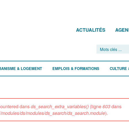
ACTUALITÉS
AGEN
BANISME & LOGEMENT
EMPLOIS & FORMATIONS
CULTURE 
ncountered dans
ds_search_extra_variables()
(ligne
603
dans
all/modules/ds/modules/ds_search/ds_search.module
).