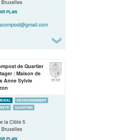
Bruxelles
IR PLAN
oscompost@gmail.com
ompost de Quartier
tager : Maison de
s Anne Sylvie
zon
MUNAL
ENVIRONNEMENT
RETÉ
QUARTIER
e la Cible 5
Bruxelles
IR PLAN