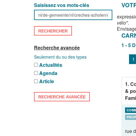
VOTR
Saisissez vos mots-clés
expressi
vélo"
.
Envisage
RECHERCHER
CAR
1 - 5 
Recherche avancée
Seulement du ou des types
1
Actualités
Agenda
Article
1. C
& po
RECHERCHE AVANCÉE
Fami
COM
PROP
rue 