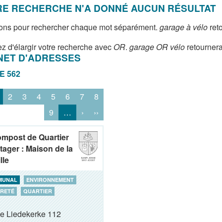
E RECHERCHE N'A DONNÉ AUCUN RÉSULTAT
ons pour rechercher chaque mot séparément.
garage à vélo
reto
z d'élargir votre recherche avec
OR
.
garage OR vélo
retournera
NET D'ADRESSES
DE 562
2
3
4
5
6
7
8
9
…
›
››
ompost de Quartier
tager : Maison de la
lle
MUNAL
ENVIRONNEMENT
RETÉ
QUARTIER
de Liedekerke 112