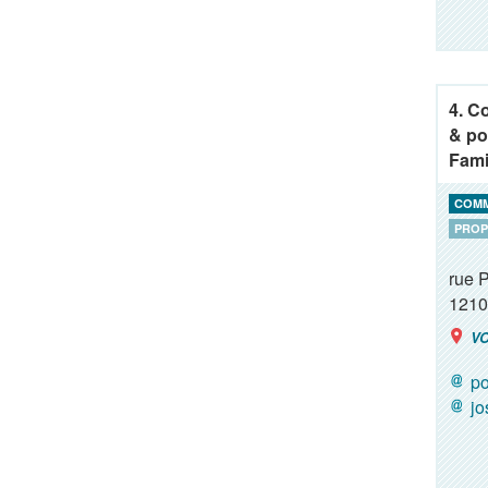
4. C
& po
Fami
COM
PROP
rue 
1210
VO
po
j