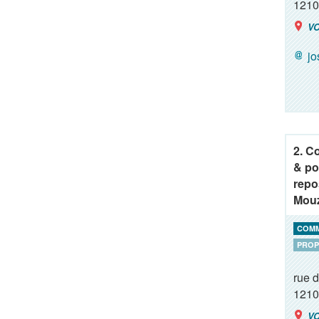
1210
VO
j
2. C
& po
repo
Mou
COM
PROP
rue d
1210
VO