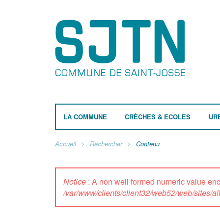
LA COMMUNE
CRÈCHES & ECOLES
UR
Accueil
Rechercher
Contenu
Notice
: A non well formed numeric value e
/var/www/clients/client32/web52/web/sites/