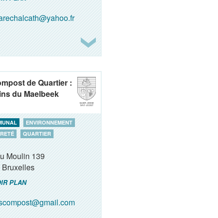
rechalcath@yahoo.fr
ompost de Quartier :
ins du Maelbeek
MUNAL
ENVIRONNEMENT
RETÉ
QUARTIER
du Moulin 139
Bruxelles
IR PLAN
oscompost@gmail.com