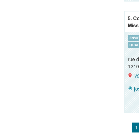
5. C
Miss
ENVI
QUAR
rue d
1210
VO
j
1