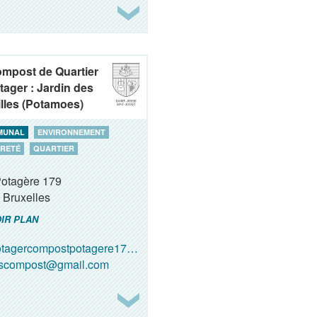
ompost de Quartier
tager : Jardin des
lles (Potamoes)
MUNAL
ENVIRONNEMENT
RETÉ
QUARTIER
Potagère 179
Bruxelles
IR PLAN
tagercompostpotagere179@gmail.com
oscompost@gmail.com