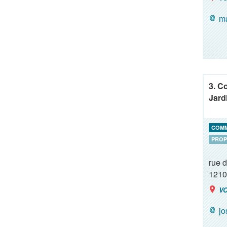
ma
3. C
Jard
COM
PROP
rue 
1210
VO
j