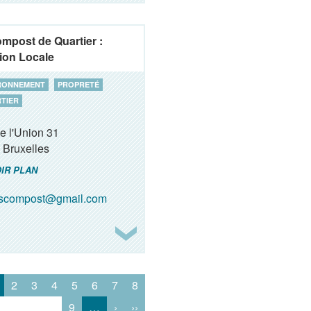
ompost de Quartier :
ion Locale
RONNEMENT
PROPRETÉ
TIER
e l'Union 31
Bruxelles
IR PLAN
oscompost@gmail.com
2
3
4
5
6
7
8
9
…
›
››