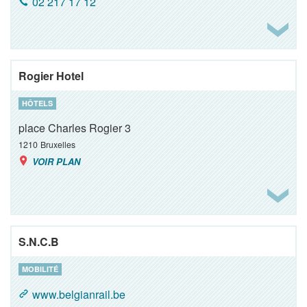
02 217 17 12
Rogier Hotel
HÔTELS
place Charles Rogier 3
1210
Bruxelles
VOIR PLAN
S.N.C.B
MOBILITÉ
www.belgianrail.be