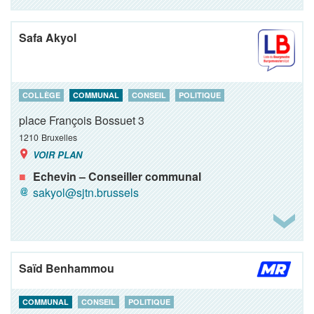
Safa Akyol
COLLÈGE
COMMUNAL
CONSEIL
POLITIQUE
place François Bossuet 3
1210
Bruxelles
VOIR PLAN
Echevin – Conseiller communal
sakyol@sjtn.brussels
Saïd Benhammou
COMMUNAL
CONSEIL
POLITIQUE