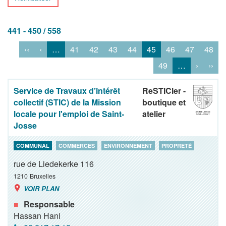
441 - 450 / 558
‹‹
‹
…
41
42
43
44
45
46
47
48
49
…
›
››
Service de Travaux d’intérêt
ReSTICler -
collectif (STIC) de la Mission
boutique et
locale pour l'emploi de Saint-
atelier
Josse
COMMUNAL
COMMERCES
ENVIRONNEMENT
PROPRETÉ
rue de Liedekerke 116
1210
Bruxelles
VOIR PLAN
Responsable
Hassan Hani