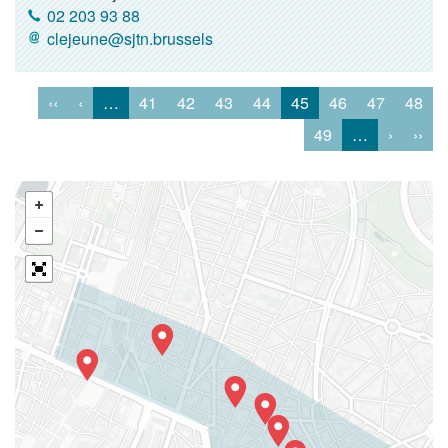
02 203 93 88
clejeune@sjtn.brussels
‹‹
‹
…
41
42
43
44
45
46
47
48
49
…
›
››