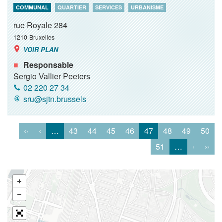
COMMUNAL
QUARTIER
SERVICES
URBANISME
rue Royale 284
1210
Bruxelles
VOIR PLAN
Responsable
Sergio Vallier Peeters
02 220 27 34
sru@sjtn.brussels
‹‹
‹
…
43
44
45
46
47
48
49
50
51
…
›
››