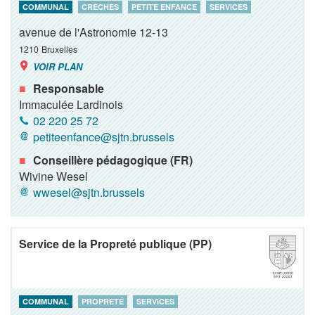
COMMUNAL
CRÈCHES
PETITE ENFANCE
SERVICES
avenue de l'Astronomie 12-13
1210
Bruxelles
VOIR PLAN
Responsable
Immaculée Lardinois
02 220 25 72
petiteenfance@sjtn.brussels
Conseillère pédagogique (FR)
Wivine Wesel
wwesel@sjtn.brussels
Service de la Propreté publique (PP)
COMMUNAL
PROPRETÉ
SERVICES