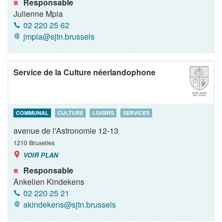
Responsable
Julienne Mpia
02 220 25 62
jmpia@sjtn.brussels
Service de la Culture néerlandophone
COMMUNAL
CULTURE
LOISIRS
SERVICES
avenue de l'Astronomie 12-13
1210
Bruxelles
VOIR PLAN
Responsable
Ankelien Kindekens
02 220 25 21
akindekens@sjtn.brussels