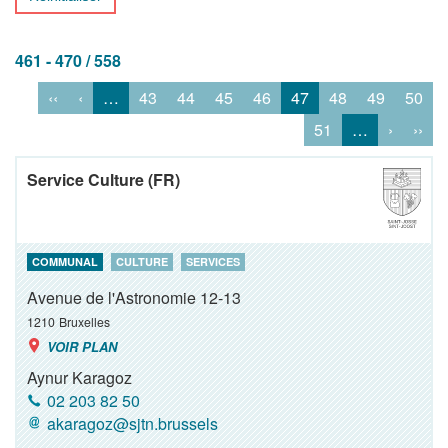
461 - 470 / 558
‹‹
‹
…
43
44
45
46
47
48
49
50
51
…
›
››
Service Culture (FR)
COMMUNAL
CULTURE
SERVICES
Avenue de l'Astronomie 12-13
1210
Bruxelles
VOIR PLAN
Aynur Karagoz
02 203 82 50
akaragoz@sjtn.brussels