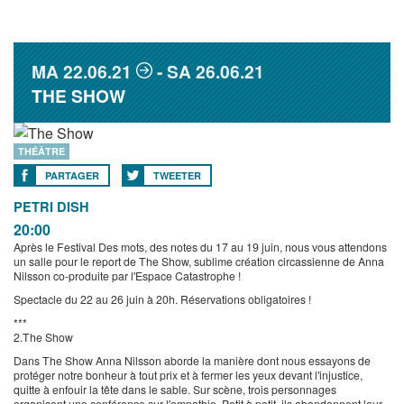
MA
22.06.21
SA
26.06.21
THE SHOW
THÉÂTRE
PARTAGER
TWEETER
PETRI DISH
20:00
Après le Festival Des mots, des notes du 17 au 19 juin, nous vous attendons
un salle pour le report de The Show, sublime création circassienne de Anna
Nilsson co-produite par l'Espace Catastrophe !
Spectacle du 22 au 26 juin à 20h. Réservations obligatoires !
***
2.The Show
Dans The Show Anna Nilsson aborde la manière dont nous essayons de
protéger notre bonheur à tout prix et à fermer les yeux devant l'injustice,
quitte à enfouir la tête dans le sable. Sur scène, trois personnages
organisent une conférence sur l'empathie. Petit à petit, ils abandonnent leur