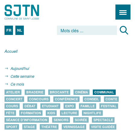
FR
NL
Accueil
Aujourd'hui
Cette semaine
Ce mois
ATELIER
BRADERIE
BROCANTE
CINÉMA
COMMUNAL
CONCERT
CONCOURS
CONFÉRENCE
CONSEIL
CONTE
COURS
DÉBAT
ETUDIANT
EXPO
FAMILLE
FESTIVAL
FÊTE
FORMATION
KIDS
LECTURE
NIGHTLIFE
SÉANCE D'INFORMATION
SENIORS
SOIRÉE
SPECTACLE
SPORT
STAGE
THÉÂTRE
VERNISSAGE
VISITE GUIDÉE