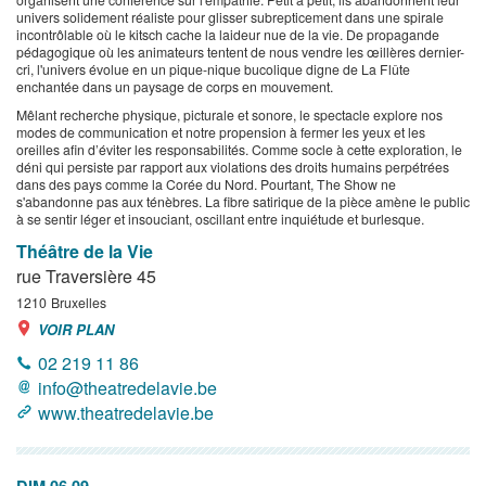
univers solidement réaliste pour glisser subrepticement dans une spirale
incontrôlable où le kitsch cache la laideur nue de la vie. De propagande
pédagogique où les animateurs tentent de nous vendre les œillères dernier-
cri, l'univers évolue en un pique-nique bucolique digne de La Flûte
enchantée dans un paysage de corps en mouvement.
Mêlant recherche physique, picturale et sonore, le spectacle explore nos
modes de communication et notre propension à fermer les yeux et les
oreilles afin d’éviter les responsabilités. Comme socle à cette exploration, le
déni qui persiste par rapport aux violations des droits humains perpétrées
dans des pays comme la Corée du Nord. Pourtant, The Show ne
s'abandonne pas aux ténèbres. La fibre satirique de la pièce amène le public
à se sentir léger et insouciant, oscillant entre inquiétude et burlesque.
Théâtre de la Vie
rue Traversière 45
1210
Bruxelles
VOIR PLAN
02 219 11 86
info@theatredelavie.be
www.theatredelavie.be